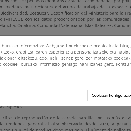
 años con 130 polladas (hembras avistadas acompañadas por pollos
n los datos más recientes del grupo de trabajo de la especie, 
Biodiversidad, Bosques y Desertificación del Ministerio para la Tra
o (MITECO), con los datos proporcionados por las comunidades
a Mancha, Cataluña, Comunidad Valenciana, Islas Baleares, Comuni
ejas más que las registradas en 2023, lo que supone un crecimi
ri buruzko informazioa: Webgune honek cookie propioak eta hirug
ollos
. Se trata de un esperanzador aumento en la tendencia de 
kitzeko, erabiltzailearen esperientzia pertsonalizatzeko eta nabiga
 en peligro crítico de extinción en España y el más amenazado de 
tiak onar ditzakezu, edo, nahi izanez gero, zer motatako cookie
ko cookieei buruzko informazio gehiago nahi izanez gero, kontsu
 permite, además, superar el objetivo de 125 parejas reproductor
a Pardilla
“Acciones coordinadas para la recuperación de la cercet
is
) en España”, que coordina la Fundación Biodiversidad del MITE
tiva, que finaliza en diciembre de 2025, desarrolla desde hace cua
ir el riesgo de extinción de la especie, entre ellas, la mejora de
Cookieen konfigurazi
00 hectáreas de humedales, hábitat esencial para la supervivenci
as especies.
s cifras de reproducción de la cerceta pardilla son las más ele
la tendencia general al alza observada desde 2021, a pesar 
os con un nivel de productividad más bajo. El número de pollos t