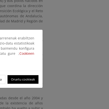
) y 806 pollos nacidos en
que coordina la dirección
nsición Ecológica y el Reto
 autónomas de Andalucía,
dad de Madrid y Región de
ento de un 73%, y casi el
arrenenak erabiltzen
recuperación de este pato
zio-datu estatistikoak
Europa.
ak baimendu konfigura
ltatu gure ;
Cookieen
as previsto en el proyecto
a pardilla (
Marmaronetta
CO.
tro años distintas acciones
l estado de conservación de
oa
Onartu cookieak
a de la cerceta pardilla y
vadas desde el año 2004 y
de la existencia de años
ambién ha vuelto a subir y