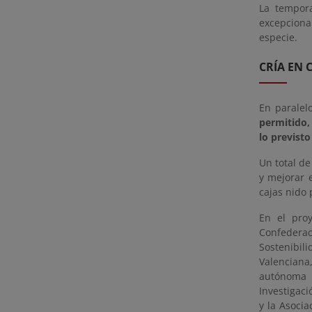
La tempora
excepcional
especie.
CRÍA EN 
En paralel
permitido, 
lo previsto
Un total de
y mejorar 
cajas nido
En el proy
Confederaci
Sostenibi
Valenciana
autónoma 
Investigaci
y la Asocia