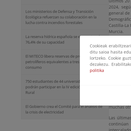
últimos 20
2024, segú
Los ministerios de Defensa y Transición
general de 
Ecológica refuerzan su colaboración en la
Demográfic
lucha contra incendios forestales
Castilla-L
Murcia.
La reserva hídrica española se encuentra al
76,4% de su capacidad
Son 55 par
Cookieak erabiltzea
doble de p
ditu saioa hasita edu
catalogado
El MITECO libera reservas de productos
lortzeko. Cookie guz
petrolíferos equivalentes a tres días de
dezakezu. Erabilita
Esta cifra
consumo
politika
LIFE Cercet
angustirostr
750 estudiantes de 44 universidades públicas
podrán participar en la IV edición de Campus
Esta inicia
Rural
para revert
más de 3.0
El Gobierno crea el Comité para el análisis de
muchas otr
la crisis de electricidad
Las última
continúan 
intercalad