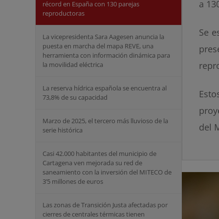
a 13
récord en España con 130 parejas
reproductoras
Se e
La vicepresidenta Sara Aagesen anuncia la
puesta en marcha del mapa REVE, una
pres
herramienta con información dinámica para
repr
la movilidad eléctrica
La reserva hídrica española se encuentra al
Esto
73,8% de su capacidad
proy
Marzo de 2025, el tercero más lluvioso de la
del 
serie histórica
Casi 42.000 habitantes del municipio de
Cartagena ven mejorada su red de
saneamiento con la inversión del MITECO de
3’5 millones de euros
Las zonas de Transición Justa afectadas por
cierres de centrales térmicas tienen