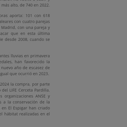
 más alto, de 740 en 2022.
oras aporta: 101 con 618
aleares con cuatro parejas
e Madrid, con una pareja y
tacar que en esta última
ie desde 2008, cuando se
antes lluvias en primavera
dales, han favorecido la
n nuevo año de escasez de
 igual que ocurrió en 2023.
2024 la compra, por parte
del LIFE Cerceta Pardilla.
as organizaciones ANSE y
 a la conservación de la
o en El Espigar han criado
l hábitat realizadas en el