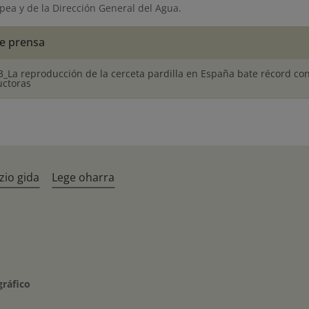
pea y de la Dirección General del Agua.
e prensa
3_La reproducción de la cerceta pardilla en España bate récord co
uctoras
zio gida
Lege oharra
gráfico