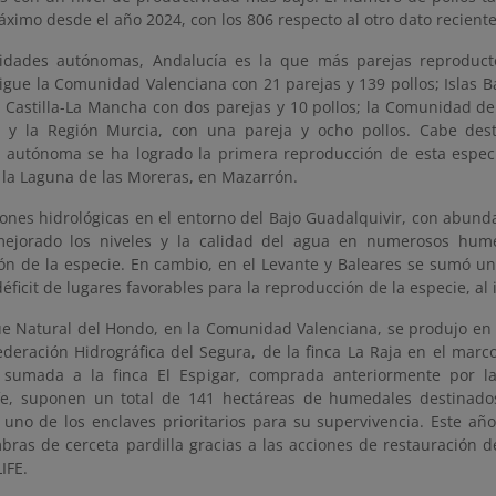
ximo desde el año 2024, con los 806 respecto al otro dato reciente
idades autónomas, Andalucía es la que más parejas reproduct
sigue la Comunidad Valenciana con 21 parejas y 139 pollos; Islas B
s; Castilla-La Mancha con dos parejas y 10 pollos; la Comunidad d
, y la Región Murcia, con una pareja y ocho pollos. Cabe des
autónoma se ha logrado la primera reproducción de esta espec
 la Laguna de las Moreras, en Mazarrón.
iones hidrológicas en el entorno del Bajo Guadalquivir, con abund
ejorado los niveles y la calidad del agua en numerosos hume
ón de la especie. En cambio, en el Levante y Baleares se sumó u
éficit de lugares favorables para la reproducción de la especie, al
ue Natural del Hondo, en la Comunidad Valenciana, se produjo en 
deración Hidrográfica del Segura, de la finca La Raja en el marco 
, sumada a la finca El Espigar, comprada anteriormente por l
fe, suponen un total de 141 hectáreas de humedales destinados
 uno de los enclaves prioritarios para su supervivencia. Este añ
ras de cerceta pardilla gracias a las acciones de restauración de
IFE.