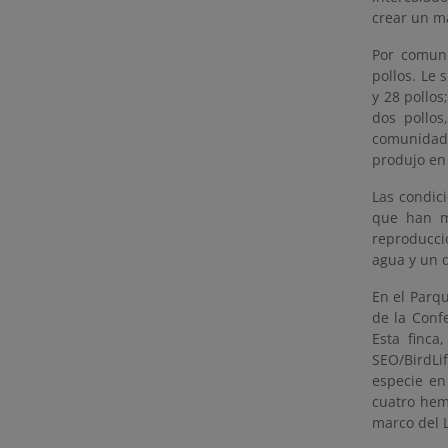
crear un má
Por comun
pollos. Le 
y 28 pollo
dos pollos
comunidad 
produjo en
Las condic
que han m
reproducci
agua y un d
En el Parq
de la Confe
Esta finca
SEO/BirdLi
especie en
cuatro hemb
marco del L