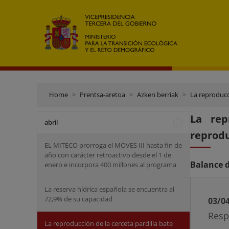
Home
Prentsa-aretoa
Azken berriak
La reproducc
La rep
abril
reprod
EL MITECO prorroga el MOVES III hasta fin de
año con carácter retroactivo desde el 1 de
Balance d
enero e incorpora 400 millones al programa
La reserva hídrica española se encuentra al
72,9% de su capacidad
03/0
Resp
La reproducción de la cerceta pardilla bate