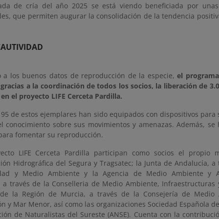
da de cría del año 2025 se está viendo beneficiada por unas 
es, que permiten augurar la consolidación de la tendencia positiv
CAUTIVIDAD
o a los buenos datos de reproducción de la especie,
el programa
gracias a la coordinación de todos los socios, la liberación de 3.0
 en el proyecto LIFE Cerceta Pardilla.
 95 de estos ejemplares han sido equipados con dispositivos para s
el conocimiento sobre sus movimientos y amenazas. Además, se 
 para fomentar su reproducción.
ecto LIFE Cerceta Pardilla participan como socios el propio m
ón Hidrográfica del Segura y Tragsatec; la Junta de Andalucía, a 
lidad y Medio Ambiente y la Agencia de Medio Ambiente y Ag
, a través de la Conselleria de Medio Ambiente, Infraestructuras 
de la Región de Murcia, a través de la Consejería de Medio 
ón y Mar Menor, así como las organizaciones Sociedad Española de 
ción de Naturalistas del Sureste (ANSE). Cuenta con la contribuci