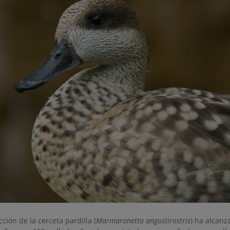
ción de la cerceta pardilla (
Marmaronetta angustirostris
) ha alcanz