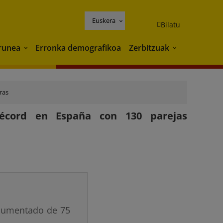
Euskera
Bilatu
runea
Erronka demografikoa
Zerbitzuak
Ingurunea
Zerbitzuak
ras
récord en España con 130 parejas
 aumentado de 75