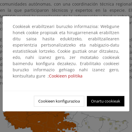
comunidades autónomas, con una coordinación técnica regional
en la que participaron técnicos y expertos en la especie. El
MITECO realizó la recopilación de la información y llevó a cabo la
coordinación nacional, contando para ello con un coordinador
Cookieak erabiltzeari buruzko informazioa: Webgune
científico.
honek cookie propioak eta hirugarrenenak erabiltzen
ditu saioa hasita edukitzeko, erabiltzailearen
El resultado del censo nacional incluye, por una parte, el
esperientzia pertsonalizatzeko eta nabigazio-datu
conocimiento sobre la distribución de la especie en toda España.
estatistikoak lortzeko. Cookie guztiak onar ditzakezu,
Para ello, se ha constatado tanto el área donde la especie está
edo, nahi izanez gero, zer motatako cookieak
presente, formando manadas reproductoras, como las zonas
baimendu konfigura dezakezu. Erabilitako cookieei
donde existe presencia esporádica de ejemplares dispersantes y
buruzko informazio gehiago nahi izanez gero,
normalmente aislados. Por otra parte, el censo cuantifica el
kontsultatu gure ;
Cookieen politika
tamaño de la población a través del número de manadas
reproductoras existentes.
Cookieen konfigurazioa
Onartu cookieak