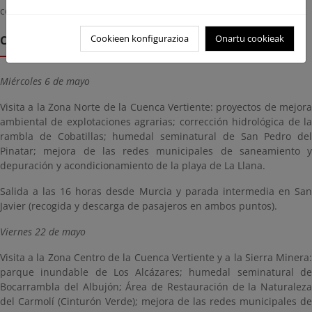
conocimiento científico disponible.
Cookieen konfigurazioa
Onartu cookieak
CALENDARIO
Miércoles 6 de mayo
Visita a la Zona Norte de la Cuenca Vertiente: proyectos de mejora
ambiental de explotaciones agrarias; corrección hidrológica de la
rambla de Cobatillas; humedal seminatural de San Pedro del
Pinatar; mejora de las redes municipales de saneamiento y
depuración y acondicionamiento de la playa de La Llana.
Salida a las 16 horas desde Murcia y parada intermedia en San
Javier (recogida y descarga de pasajeros en ambos puntos).
Viernes 22 de mayo
Visita a la Zona Centro de la Cuenca Vertiente y a la Sierra Minera:
parque inundable de Los Alcázares; humedal seminatural de
Bocarrambla del Albujón; Área de Restauración de la Naturaleza
del Carmolí (Cinturón Verde); mejora de las redes municipales de