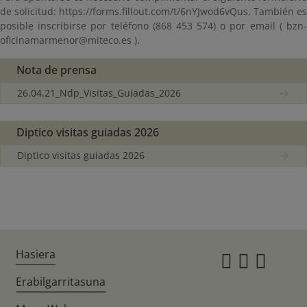
de solicitud: https://forms.fillout.com/t/6nYJwod6vQus. También es
posible inscribirse por teléfono (868 453 574) o por email ( bzn-
oficinamarmenor@miteco.es ).
Nota de prensa
26.04.21_Ndp_Visitas_Guiadas_2026
Diptico visitas guiadas 2026
Diptico visitas guiadas 2026
Hasiera
Instagr
Twitte
Fac
Erabilgarritasuna