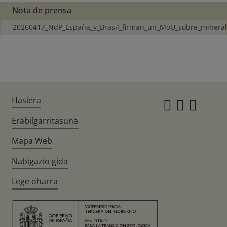
Nota de prensa
20260417_NdP_España_y_Brasil_firman_un_MoU_sobre_minera
Hasiera
Instagr
Twitte
Fac
Erabilgarritasuna
Mapa Web
Nabigazio gida
Lege oharra