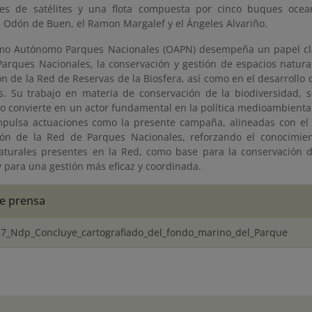
s de satélites y una flota compuesta por cinco buques ocean
l Odón de Buen, el Ramon Margalef
y el Ángeles Alvariño.
mo Autónomo Parques Nacionales (OAPN) desempeña un papel cla
Parques Nacionales, la conservación y gestión de espacios natural
ón de la Red de Reservas de la Biosfera, así como en el desarroll
os. Su trabajo en materia de conservación de la biodiversidad, s
lo convierte en un actor fundamental en la política medioambienta
pulsa actuaciones como la presente campaña, alineadas con el 
ión de la Red de Parques Nacionales, reforzando el conocimien
aturales presentes en la Red, como base para la conservación d
y para una gestión más eficaz y coordinada.
e prensa
27_Ndp_Concluye_cartografiado_del_fondo_marino_del_Parque