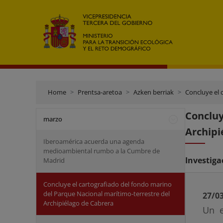
Home
Prentsa-aretoa
Azken berriak
Concluye el 
Concluy
marzo
Archipi
Iberoamérica acuerda una agenda
medioambiental rumbo a la Cumbre de
Investig
Madrid
Concluye el cartografiado del fondo marino
del Parque Nacional marítimo-terrestre del
27/0
Archipiélago de Cabrera
Un e