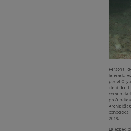
Personal d
liderado e
por el Org
científico
comunidade
profundid
Archipiéla
conocidos,
2019.
La expedici