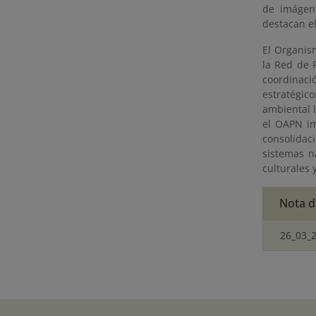
de imágene
destacan e
El Organis
la Red de 
coordinaci
estratégic
ambiental 
el OAPN im
consolidac
sistemas n
culturales 
Nota d
26_03_