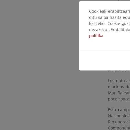
avanzada c
sobre todo
Cookieak erabiltzea
directo y 
ditu saioa hasita edu
complemen
lortzeko. Cookie guz
ejemplares 
dezakezu. Erabilita
politika
Esta infor
rocosos de
distribuyen
que, junto
calientes”
las presio
Los datos 
marinos de
Mar Balear
poco conoci
Esta camp
Nacionale
Recuperaci
Component