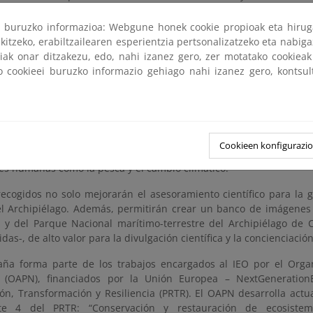
omo la ecosonda multihaz, para obtener mapas del relieve submar
, el ROV Liropus 2000. Este vehículo submarino operado en remo
ri buruzko informazioa: Webgune honek cookie propioak eta hirug
grabar imágenes de la biota bentónica en su hábitat natural
kitzeko, erabiltzailearen esperientzia pertsonalizatzeko eta nabiga
ta con la recogida selectiva de muestras para su identifica
tiak onar ditzakezu, edo, nahi izanez gero, zer motatako cookie
de referencia y la elaboración de inventarios de especies.
ko cookieei buruzko informazio gehiago nahi izanez gero, kontsu
mación permitirá ampliar el cartografiado de especies y hábitats
 la plataforma continental y el talud superior, hasta ahora poco 
 esponjas, gorgonias y corales, que conforman hábitats de gran in
 con los fondos de rodolitos / maërl y los bosques de laminari
Cookieen konfigurazi
 de biodiversidad del Mediterráneo, aunque a su vez resultan ext
nes humanas como la pesca y el cambio climático.
recogidos no solo mejorarán el asesoramiento científico para la 
l Archipiélago. Además, permitirán crear un banco de imágenes
 y del Parque Nacional marítimo-terrestre del Archipiélago de
das-, de alto valor para la divulgación científica y la concienciaci
aña forma parte de los trabajos encargados al IEO por el Or
s (OAPN), financiados por la Unión Europea – NextGeneration
ón, Transformación y Resiliencia (PRTR). El OAPN desarrolla act
e 4 del PRTR: “Conservación y restauración de ecosistema