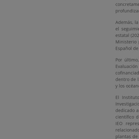
concretamen
profundizar
Además, la
el seguimi
estatal (20
Ministerio
Español de
Por último
Evaluació
cofinancia
dentro de l
y los océan
El Institu
Investigaci
dedicado a
científico
IEO repres
relacionad
plantas de