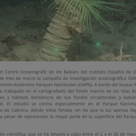
el Centre Oceanogràfic de les Balears del Instituto Español de O
ste mes de marzo la campaña de investigación oceanográfica OA
anismo Autónomo Parques Nacionales (OAPN). A bordo del buque 
 ha trabajado en el cartografiado del fondo marino de las Islas B
s y hábitats bentónicos de sus fondos circalitorales y batia
ad. El estudio se centra especialmente en el Parque Naciona
go de Cabrera, donde estos fondos -en los que la luz apenas ll
 a pesar de representar la mayor parte de la superficie del Parq
ón científica, que se ha llevado a cabo entre el 2 y el 26 de marz