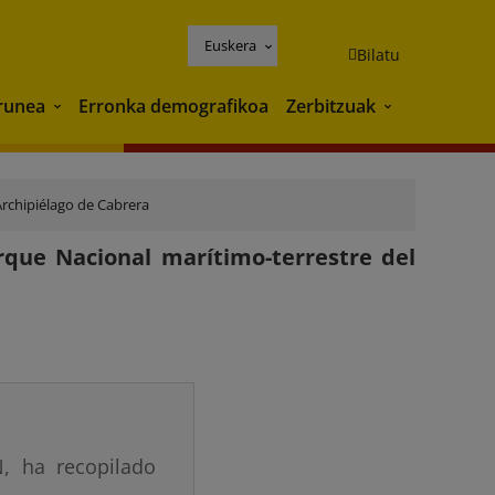
Euskera
Bilatu
runea
Erronka demografikoa
Zerbitzuak
Ingurunea
Zerbitzuak
Archipiélago de Cabrera
rque Nacional marítimo-terrestre del
, ha recopilado