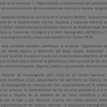
te en la Inversión 1: “Digitalización y conocimiento del patrimoni
 en el conocimiento de los ecosistemas marinos y mejorar su gesti
 campaña también se enmarca en el proyecto BIODIV: “Asesoramient
ento de la biodiversidad marina: espacios y especies marinos 
22-2025)”, impulsado por la Dirección General de Biodiversidad, Bo
 para la Transición Ecológica y el Reto Demográfico (MITECO) y CS
 Oceanografía (IEO) y financiado también con fondos PRTR.
, esta actividad también contribuye al proyecto "Seguimiento de
n del Medio Marino y definición del Buen Estado Ambiental" 
do por la Unión Europea a través del Fondo Europeo Marítimo de P
a prioridad 4 para reforzar la gobernanza internacional de los oc
os medios protegidos, seguros, limpios y gestionados de manera so
to Español de Oceanografía (IEO, CSIC) es un Centro Nacional
ones Científicas (CSIC), dependiente del Ministerio de Ciencia, I
 la investigación en ciencias del mar, especialmente en lo relac
 de los océanos, la sostenibilidad de los recursos pesqueros y el
enta a España en la mayoría de los foros científicos y tecn
os con el mar y sus recursos. Cuenta con nueve centros oceano
 experimentación de cultivos marinos, 12 estaciones mareográfica