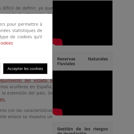
difícil de definir, ya que
u grado de alteración. En
cánicos están muy poco
tiers pour permettre à
iamente formado por rocas
nnées statistiques de
a y consiste en numerosos
 type de cookies qu’il
Cookies
e muy baja permeabilidad.
al o en zonas fracturadas y
Reservas Naturales
uíferos es frecuente en la
Fluviales
Accepter les cookies
eguimiento del estado e
ntos acuíferos en España,
la extensión del país. Se
es.
nto con las características
ente enlace se muestra un
Gestión de los riesgos
de inundación