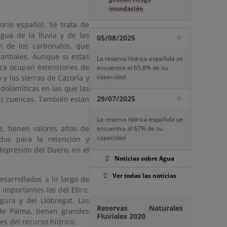
inundación
orio español. Se trata de
gua de la lluvia y de las
05/08/2025
n de los carbonatos, que
antiales. Aunque si estas
La reserva hídrica española se
rica ocupan extensiones de
encuentra al 65,8% de su
capacidad
 y las sierras de Cazorla y
dolomíticas en las que las
29/07/2025
as cuencas. También están
La reserva hídrica española se
, tienen valores altos de
encuentra al 67% de su
capacidad
dos para la retención y
depresión del Duero, en el
Noticias sobre Agua
Ver todas las noticias
esarrollados a lo largo de
s importantes los del Ebro,
gura y del Llobregat. Las
Reservas Naturales
 de Palma, tienen grandes
Fluviales 2020
es del recurso hídrico.