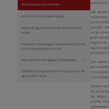
ambiental,
Afloramientos permeables
Los acuífe
Information hydrogéologique
materiales
escorrentí
pueden dar
Masas de agua subterránea declaradas en
rocas no e
riesgo
gran entida
Segura se d
Protección de las Aguas Subterráneas frente
aguas subt
a la Contaminación Puntual
presentes e
Plan de Acción de Aguas Subterráneas
Los materi
permeabil
Perímetros de protección de captaciones de
circulació
agua subterránea
Tajo medio 
Tienen asi
los princip
las vegas 
planas lit
espesores d