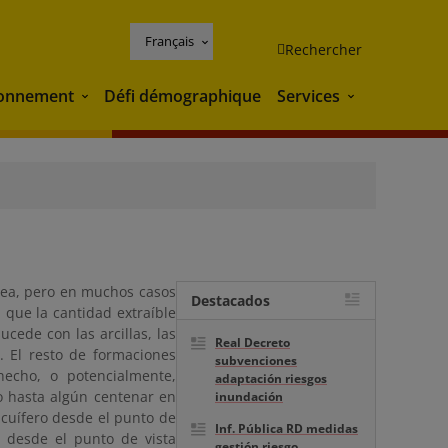
Français
Rechercher
ronnement
Défi démographique
Services
Environnement
Services
nea, pero en muchos casos
Destacados
 que la cantidad extraíble
cede con las arcillas, las
Real Decreto
s. El resto de formaciones
subvenciones
echo, o potencialmente,
adaptación riesgos
o hasta algún centenar en
inundación
cuífero desde el punto de
Inf. Pública RD medidas
 desde el punto de vista
gestión riesgo