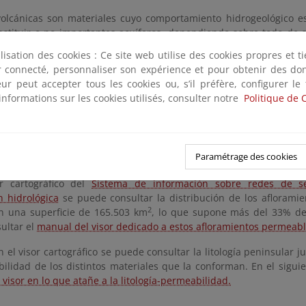
volcánicas son materiales cuyo comportamiento hidrogeológico es 
stituir o no importantes acuíferos, dependiendo sobre todo de s
e consideran materiales impermeables. Los acuíferos vol
ilisation des cookies : Ce site web utilise des cookies propres et 
dos en España, si se exceptúa el archipiélago canario, mayoritar
ter connecté, personnaliser son expérience et pour obtenir des do
igen. La estructura hidrogeológica de estas islas es muy complej
teur peut accepter tous les cookies ou, s’il préfère, configurer le
cuíferos, desconectados entre sí por discontinuidades.
informations sur les cookies utilisés, consulter notre
Politique de 
metamórficas son materiales catalogados como impermeables o d
 contener acuíferos de interés local en la zona alterada superfici
, que permiten una apreciable circulación de agua. Este tipo de ac
Paramétrage des cookies
te de la península y en el Sistema Central.
r cartográfico del
Sistema de información sobre redes de s
n hidrológica
se puede consultar la distribución de los afloramie
2
 una superficie de 165.503 km
, lo que supone más del 33% de 
ultar el
manual del visor dedicado a estos afloramientos permeabl
n el visor cartográfico se puede consultar la litología peninsular ju
ilidad de los distintos materiales que la conforman. En el sigui
visor en lo que atañe a la litología-permeabilidad.