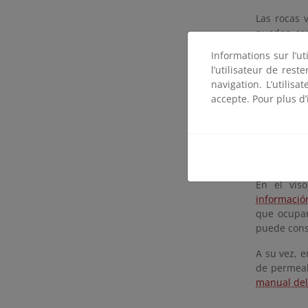
Las rocas 
pueden con
general s
Informations sur l’ut
representa
l’utilisateur de res
de este or
navigation. L’utilisa
pequeños a
accepte. Pour plus d’
Las rocas 
Pero pueden
diaclasadas
zona noroes
En el viso
informació
que ocupan
puede cons
A su vez, e
de permeab
manual del 