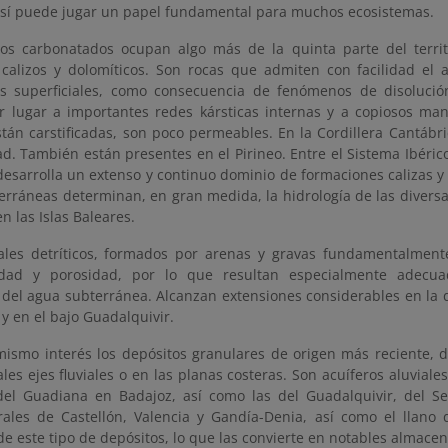
 sí puede jugar un papel fundamental para muchos ecosistemas.
ros carbonatados ocupan algo más de la quinta parte del territ
 calizos y dolomíticos. Son rocas que admiten con facilidad el a
as superficiales, como consecuencia de fenómenos de disolució
 lugar a importantes redes kársticas internas y a copiosos man
stán carstificadas, son poco permeables. En la Cordillera Cantáb
d. También están presentes en el Pirineo. Entre el Sistema Ibérico
esarrolla un extenso y continuo dominio de formaciones calizas y 
erráneas determinan, en gran medida, la hidrología de las divers
n las Islas Baleares.
ales detríticos, formados por arenas y gravas fundamentalmente
idad y porosidad, por lo que resultan especialmente adecua
n del agua subterránea. Alcanzan extensiones considerables en la 
y en el bajo Guadalquivir.
mismo interés los depósitos granulares de origen más reciente, d
ales ejes fluviales o en las planas costeras. Son acuíferos aluviale
del Guadiana en Badajoz, así como las del Guadalquivir, del Se
orales de Castellón, Valencia y Gandía-Denia, así como el llano
e este tipo de depósitos, lo que las convierte en notables almacen