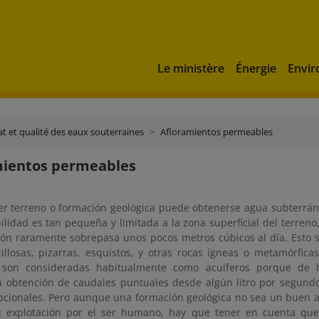
Le ministère
Énergie
Envi
at et qualité des eaux souterraines
Afloramientos permeables
mientos permeables
er terreno o formación geológica puede obtenerse agua subterrá
lidad es tan pequeña y limitada a la zona superficial del terreno,
ión raramente sobrepasa unos pocos metros cúbicos al día. Esto su
illosas, pizarras, esquistos, y otras rocas ígneas o metamórfica
s son consideradas habitualmente como acuíferos porque de h
a obtención de caudales puntuales desde algún litro por segund
pcionales. Pero aunque una formación geológica no sea un buen a
u explotación por el ser humano, hay que tener en cuenta que