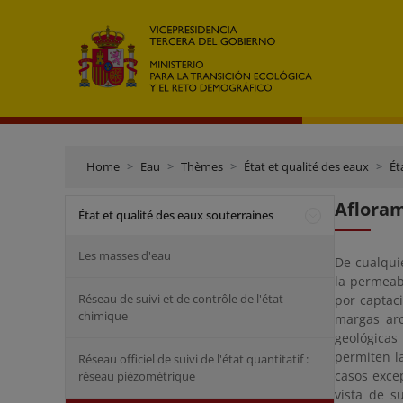
Home
Eau
Thèmes
État et qualité des eaux
Ét
Aflora
État et qualité des eaux souterraines
Les masses d'eau
De cualqui
la permeabi
Réseau de suivi et de contrôle de l'état
por captac
chimique
margas arc
geológica
permiten l
Réseau officiel de suivi de l'état quantitatif :
casos exce
réseau piézométrique
vista de s