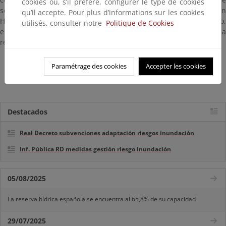
cookies ou, s’il préfère, configurer le type de cookies
seguimiento. Estas consultas pueden realizarse por Demarcación
qu’il accepte. Pour plus d’informations sur les cookies
Hidrográfica, Masa de Agua subterránea, provincia y municipio,
utilisés, consulter notre
Politique de Cookies
entre otros. Se puede consultar el
manual del visor
dedicado a l
red de seguimiento del estado químico.
Normativa
Paramétrage des cookies
Accepter les cookies
Programas de seguimiento del estado químico
Destacados
Real Decreto subvenciones adaptación riesgos inundación
Inf. Pública RD medidas gestión riesgo inundación
05/08/2025
La reserva hídrica española se encuentra al 65,8% de su capacidad
29/07/2025