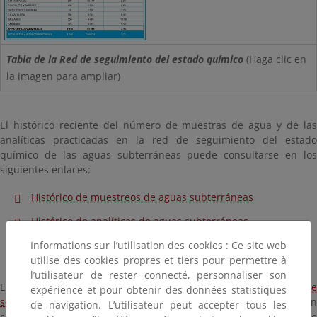
Tabla de la Red de seguimiento del estado químico
(Haga clic en
la imagen para ampliar)
El histórico reciente del número de muestras de agua y de las
analíticas practicadas en la red de seguimiento del estado
químico de las aguas subterráneas puede consultarse en los
siguientes enlaces:
Histórico de muestreos de aguas subterráneas
Histórico de analíticas de aguas subterráneas
Informations sur l’utilisation des cookies : Ce site web
utilise des cookies propres et tiers pour permettre à
l’utilisateur de rester connecté, personnaliser son
En el visor cartográfico del
Sistema de información sobre redes de
expérience et pour obtenir des données statistiques
seguimiento del estado e información hidrológica
se pueden
de navigation. L’utilisateur peut accepter tous les
consultar los datos de localización de puntos de la red de