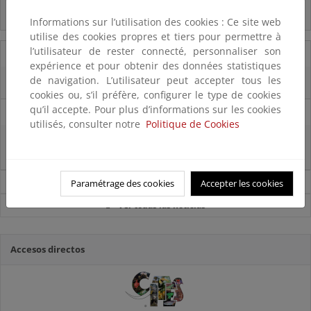
Acceso a los recursos genéticos y reparto de beneficios
Informations sur l’utilisation des cookies : Ce site web
utilise des cookies propres et tiers pour permettre à
l’utilisateur de rester connecté, personnaliser son
07/08/2025
expérience et pour obtenir des données statistiques
de navigation. L’utilisateur peut accepter tous les
El censo de aves del Parque Nacional de las Tablas bate récords históricos
cookies ou, s’il préfère, configurer le type de cookies
qu’il accepte. Pour plus d’informations sur les cookies
27/06/2025
utilisés, consulter notre
Politique de Cookies
La reunión ministerial de OSPAR refuerza la acción conjunta para proteger
el Atlántico Nordeste
Noticias sobre Biodiversidad
Paramétrage des cookies
Accepter les cookies
Ver todas las noticias
Accesos directos