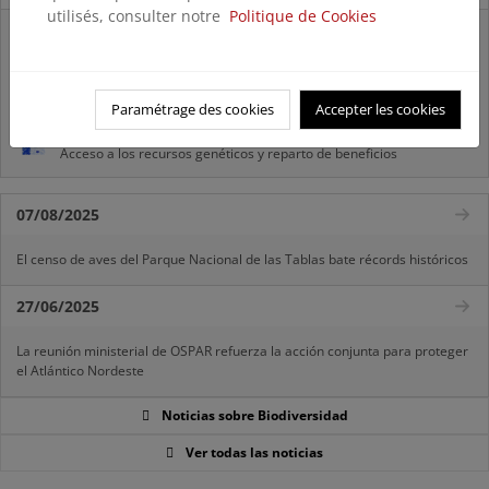
utilisés, consulter notre
Politique de Cookies
Listas patrón
El MITECO revisa y actualiza la Lista Patrón de las especies
silvestres presentes en España
Paramétrage des cookies
Accepter les cookies
Preguntas frecuentes...
Acceso a los recursos genéticos y reparto de beneficios
07/08/2025
El censo de aves del Parque Nacional de las Tablas bate récords históricos
27/06/2025
La reunión ministerial de OSPAR refuerza la acción conjunta para proteger
el Atlántico Nordeste
Noticias sobre Biodiversidad
Ver todas las noticias