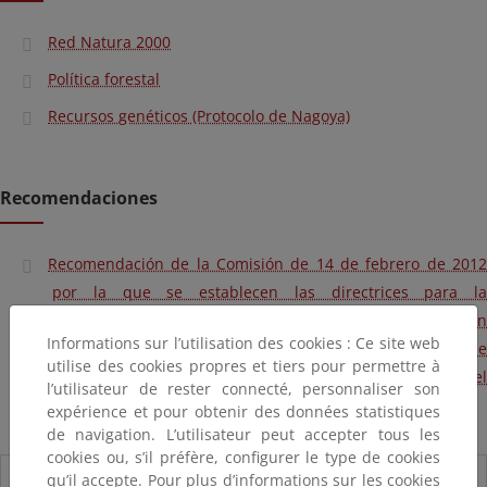
Red Natura 2000
Política forestal
Recursos genéticos (Protocolo de Nagoya)
Recomendaciones
Recomendación de la Comisión de 14 de febrero de 2012
por la que se establecen las directrices para la
presentación de la información relativa a la identificación
Informations sur l’utilisation des cookies : Ce site web
de los lotes de materiales forestales de reproducción y de
utilise des cookies propres et tiers pour permettre à
la información que debe figurar en la etiqueta o el
l’utilisateur de rester connecté, personnaliser son
documento del proveedor
expérience et pour obtenir des données statistiques
de navigation. L’utilisateur peut accepter tous les
cookies ou, s’il préfère, configurer le type de cookies
Novedades
qu’il accepte. Pour plus d’informations sur les cookies