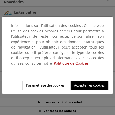
Novedades
Listas patrón
El MITECO revisa y actualiza la Lista Patrón de las especies
silvestres presentes en España
Informations sur l’utilisation des cookies : Ce site web
utilise des cookies propres et tiers pour permettre à
Preguntas frecuentes...
l’utilisateur de rester connecté, personnaliser son
Acceso a los recursos genéticos y reparto de beneficios
expérience et pour obtenir des données statistiques
de navigation. L’utilisateur peut accepter tous les
cookies ou, s’il préfère, configurer le type de cookies
07/08/2025
qu’il accepte. Pour plus d’informations sur les cookies
utilisés, consulter notre
Politique de Cookies
El censo de aves del Parque Nacional de las Tablas bate récords históricos
27/06/2025
Paramétrage des cookies
Accepter les cookies
La reunión ministerial de OSPAR refuerza la acción conjunta para proteger
el Atlántico Nordeste
Noticias sobre Biodiversidad
Ver todas las noticias