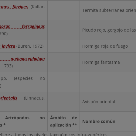
ermes flavipes
(Kollar,
Termita subterránea orien
phorus ferrugineus
Picudo rojo, gorgojo de la
1790)
 invicta
(Buren, 1972)
Hormiga roja de fuego
a melanocephalum
Hormiga fantasma
, 1793)
p. (especies no
)
ientalis
(Linnaeus,
Avispón oriental
e Artrópodos no
Ámbito de
Nombre común
s *
aplicación **
efiere a todos los niveles taxonómicos infra-genéricos