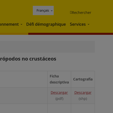
Français
Rechercher
ronnement
Défi démographique
Services
Environnement
Services
rtrópodos no crustáceos
Ficha
Cartografía
descriptiva
Descargar
Descargar
(pdf)
(shp)