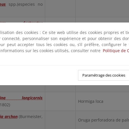
mus
spp.(especies no
rium destructor
Hormiga de Singapur
851)
ilisation des cookies : Ce site web utilise des cookies propres et 
ter connecté, personnaliser son expérience et pour obtenir des do
ium
teur peut accepter tous les cookies ou, s’il préfère, configurer le
Hormiga faraón
(Linnaeus, 1758)
informations sur les cookies utilisés, consulter notre
Politique de 
a jaegerskioeldi
(Mayr,
Hormiga loca
Paramétrage des cookies
lus moreletii
(Lucas,
Canarias
Milpiés portugués, milpiés
china longicornis
Hormiga loca
 1802)
ia archon
(Burmeister,
Oruga perforadora de pa