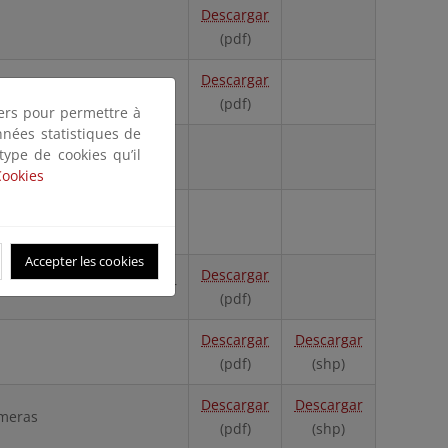
Descargar
(pdf)
Descargar
(pdf)
tiers pour permettre à
nnées statistiques de
 type de cookies qu’il
Cookies
Accepter les cookies
Descargar
 cardador, milpiés invasor
(pdf)
Descargar
Descargar
(pdf)
(shp)
Descargar
Descargar
lmeras
(pdf)
(shp)