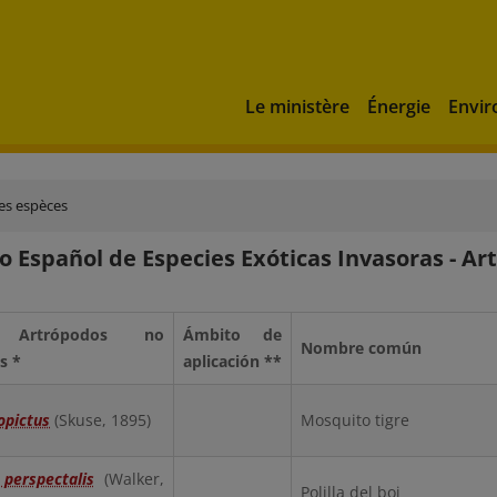
Le ministère
Énergie
Envi
es espèces
o Español de Especies Exóticas Invasoras - A
e Artrópodos no
Ámbito de
Nombre común
s *
aplicación **
opictus
(Skuse, 1895)
Mosquito tigre
perspectalis
(Walker,
Polilla del boj