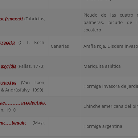
Picudo de las cuatro 
ra frumenti
(Fabricius,
palmeras, picudo de 
cocotero
crocata
(C. L. Koch,
Canarias
Araña roja, Disdera invas
axyridis
(Pallas, 1773)
Mariquita asiática
eglectus
(Van Loon,
Hormiga invasora de jardi
 Andrásfalvy, 1990)
ossus occidentalis
Chinche americana del pi
n, 1910
ema humile
(Mayr,
Hormiga argentina