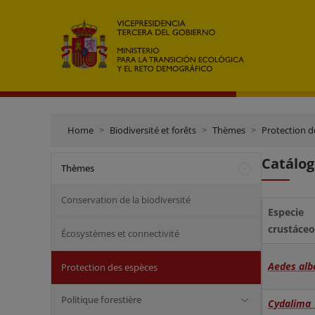
Home
Biodiversité et forêts
Thèmes
Protection d
Catálog
Thèmes
Conservation de la biodiversité
Especi
crustáceo
Écosystèmes et connectivité
Aedes alb
Protection des espèces
Politique forestière
Cydalima 