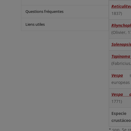
Reticulit
Questions fréquentes
1837)
Liens utiles
Rhyncho
(Olivier, 
Solenopsis
Tapinom
(Fabricius
Vespa
sp
europeas 
Vespa or
1771)
Especi
crustáceo
* spp. Se r