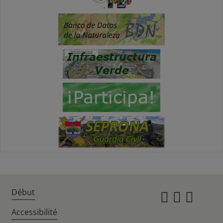
Début
Instagr
Twitte
Fac
Accessibilité