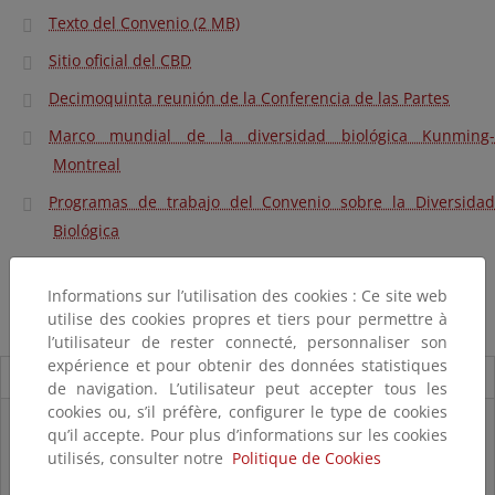
Texto del Convenio (2 MB)
Sitio oficial del CBD
Decimoquinta reunión de la Conferencia de las Partes
Marco mundial de la diversidad biológica Kunming-
Montreal
Programas de trabajo del Convenio sobre la Diversidad
Biológica
Protocolo de Nagoya - ABS
Informations sur l’utilisation des cookies : Ce site web
Estrategia de Movilización de Recursos
utilise des cookies propres et tiers pour permettre à
l’utilisateur de rester connecté, personnaliser son
expérience et pour obtenir des données statistiques
Novedades
de navigation. L’utilisateur peut accepter tous les
cookies ou, s’il préfère, configurer le type de cookies
Listas patrón
qu’il accepte. Pour plus d’informations sur les cookies
El MITECO revisa y actualiza la Lista Patrón de las especies
utilisés, consulter notre
Politique de Cookies
silvestres presentes en España