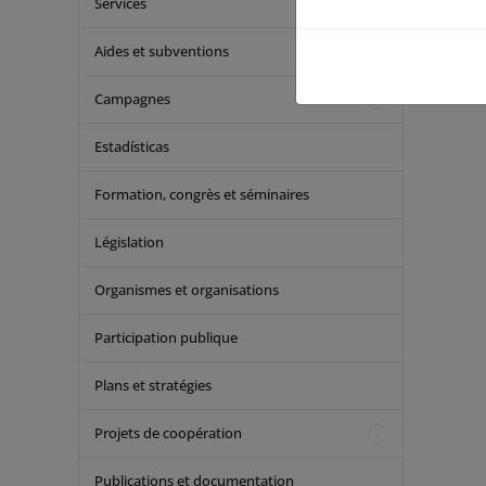
Services
Aides et subventions
Campagnes
Estadísticas
Formation, congrès et séminaires
Législation
Organismes et organisations
Participation publique
Plans et stratégies
Projets de coopération
Publications et documentation