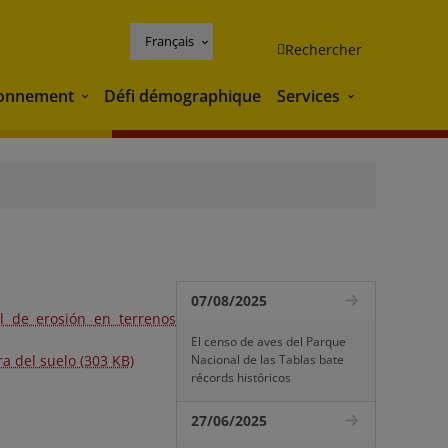
Français
Rechercher
ronnement
Défi démographique
Services
Environnement
Services
07/08/2025
ol de erosión en terrenos
El censo de aves del Parque
a del suelo (303 KB)
Nacional de las Tablas bate
récords históricos
27/06/2025