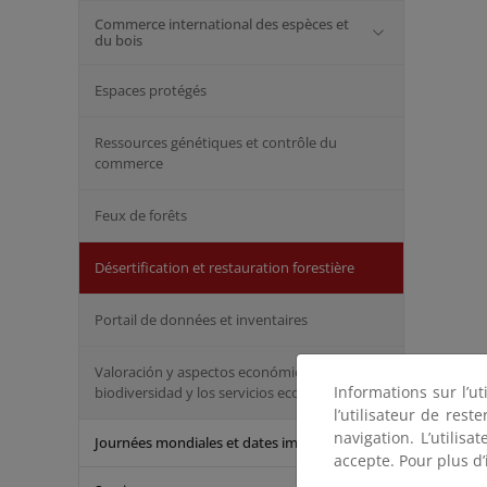
Commerce international des espèces et
du bois
Espaces protégés
Ressources génétiques et contrôle du
commerce
Feux de forêts
Désertification et restauration forestière
Portail de données et inventaires
Valoración y aspectos económicos de la
Informations sur l’ut
biodiversidad y los servicios ecosistémicos
l’utilisateur de res
navigation. L’utilisa
Journées mondiales et dates importantes
accepte. Pour plus d’