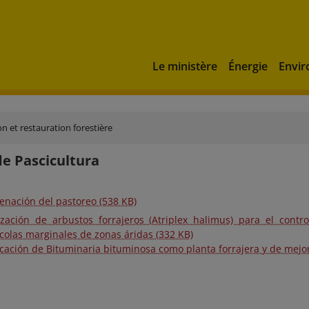
Le ministère
Énergie
Envi
on et restauration forestière
de Pascicultura
enación del pastoreo (538 KB)
lización de arbustos forrajeros (Atriplex halimus) para el contr
ícolas marginales de zonas áridas (332 KB)
icación de Bituminaria bituminosa como planta forrajera y de mejor