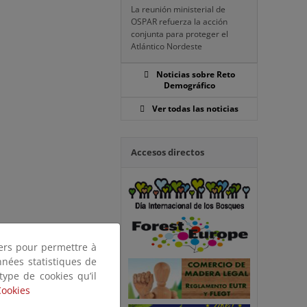
La reunión ministerial de
OSPAR refuerza la acción
conjunta para proteger el
Atlántico Nordeste
Noticias sobre Reto
Demográfico
Ver todas las noticias
Accesos directos
tiers pour permettre à
nnées statistiques de
 type de cookies qu’il
Cookies