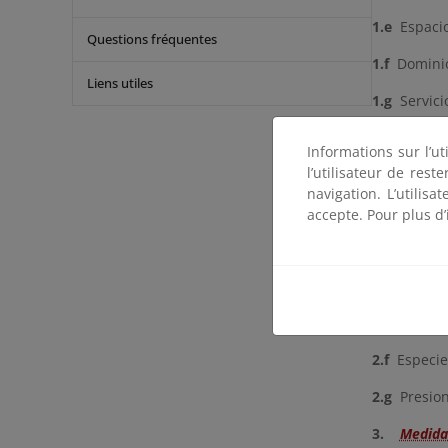
1.e
Espacio
Questions fréquentes
1.f
Dominio
Liens utiles
1.g
Servici
2.
Presion
Informations sur l’ut
l’utilisateur de res
2.a
Cambio 
navigation. L’utilisa
2.b
Cambio 
accepte. Pour plus d’
2.c
Contam
2.d
Daños f
2.e
Sobreex
2.f
Especies
2.g
Presion
3.
Medida