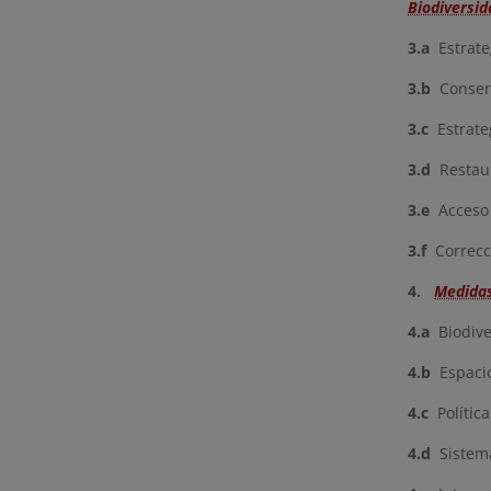
Biodiversid
3.a
Estrate
3.b
Conserv
3.c
Estrateg
3.d
Restau
3.e
Acceso a
3.f
Correcci
4.
Medidas
4.a
Biodive
4.b
Espacio
4.c
Política
4.d
Sistema