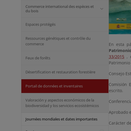
Commerce international des espèces et
du bois
Espaces protégés
Ressources génétiques et contrôle du
commerce
En esta p
Patrimonio
33/2015
, d
Feux de forêts
Patrimonio 
Désertification et restauration forestière
Consejo Est
Comisión E
Portail de données et inventaires
escrito.
Valoración y aspectos económicos de la
Conferencia
biodiversidad y los servicios ecosistémicos
Aprobado e
Journées mondiales et dates importantes
Carácter d