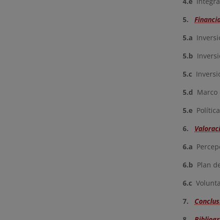
4.e
Integrac
5.
Financi
5.a
Inversio
5.b
Inversi
5.c
Inversio
5.d
Marco d
5.e
Política
6.
Valorac
6.a
Percepci
6.b
Plan de
6.c
Voluntar
7.
Conclus
8.
Bibliogr