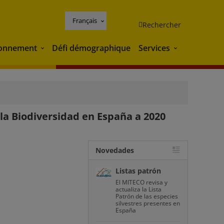
Français
Rechercher
ronnement
Défi démographique
Services
Environnement
Services
la Biodiversidad en España a 2020
Novedades
Listas patrón
El MITECO revisa y
actualiza la Lista
Patrón de las especies
silvestres presentes en
España