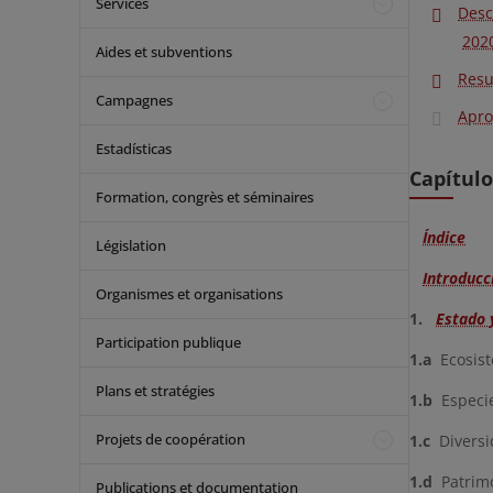
Services
Desc
202
Aides et subventions
Resu
Campagnes
Apro
Estadísticas
Capítulo
Formation, congrès et séminaires
Índice
Législation
Introducc
Organismes et organisations
1.
Estado 
Participation publique
1.a
Ecosis
Plans et stratégies
1.b
Especi
Projets de coopération
1.c
Diversi
1.d
Patrimo
Publications et documentation