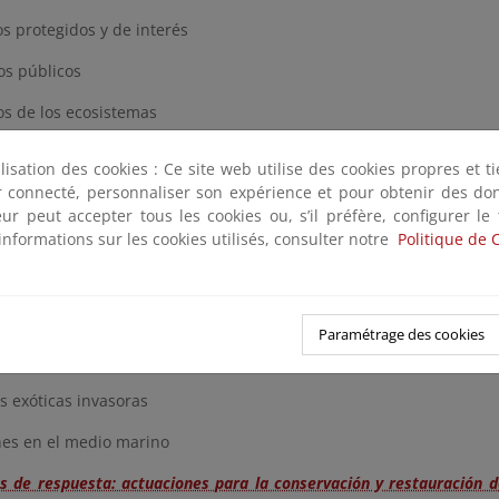
s protegidos y de interés
s públicos
os de los ecosistemas
es
ilisation des cookies : Ce site web utilise des cookies propres et 
ter connecté, personnaliser son expérience et pour obtenir des do
de uso del suelo
teur peut accepter tous les cookies ou, s’il préfère, configurer le
climático
informations sur les cookies utilisés, consulter notre
Politique de 
inación
orestales
Paramétrage des cookies
plotación de especies y comercio ilegal
 exóticas invasoras
es en el medio marino
s de respuesta: actuaciones para la conservación y restauración d