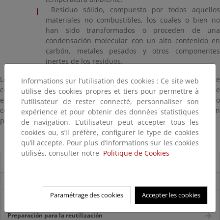
Residuo sólido, compuesto por todos aquellos
materiales no combustibles, los cuales o bien no
han sido transformados o proceden de una
condensación molecular con un alto contenido en
carbón, metales pesados y otros componentes
inertes de los residuos.
Los residuos líquidos y gaseosos pueden aprovecharse mediante
Informations sur l’utilisation des cookies : Ce site web
combustión a través de un ciclo de vapor para la producción de
utilise des cookies propres et tiers pour permettre à
energía eléctrica. El residuo sólido pude utilizarse como
l’utilisateur de rester connecté, personnaliser son
combustible en instalaciones industriales, como por ejemplo, en
expérience et pour obtenir des données statistiques
plantas cementeras.
de navigation. L’utilisateur peut accepter tous les
cookies ou, s’il préfère, configurer le type de cookies
qu’il accepte. Pour plus d’informations sur les cookies
utilisés, consulter notre
Politique de Cookies
Sistemas de tratamiento
Introducción
Paramétrage des cookies
Accepter les cookies
VALORIZACIÓN Y RECICLAJE MATERIAL
Preparación para la reutilización