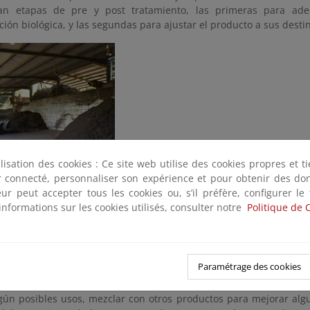
tan etapas de pre y post tratamiento, las primeras para ade
ión biológica, y las segundas para ajustar el producto a sus desti
ilisation des cookies : Ce site web utilise des cookies propres et 
ratamiento, la FORS, por su elevado contenido en humedad, mater
ter connecté, personnaliser son expérience et pour obtenir des do
necesita ser mezclada con otro tipo de residuos (Soliva et al, 1993
teur peut accepter tous les cookies ou, s’il préfère, configurer le
l, 2010a y b), como restos vegetales (poda), que incrementan la 
informations sur les cookies utilisés, consulter notre
Politique de 
 aire/agua, y permiten adecuar la proporción en biopolímeros y la
n a realizarse con una proporción en volumen de restos vegetales
%, dependiendo del tipo de FORS y el sistema de compostaje ut
es.
Paramétrage des cookies
 de post-tratamiento pueden tener distintas finalidades: fracci
gún posibles usos, mezclar con otros productos para mejorar algu