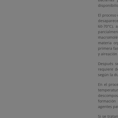
disponibili
El proceso
desaparece
60-70°C), 
parcialment
macromoléc
materia or
primera fas
y aireación
Después se
requiere d
según la du
En el proc
temperatu
descomposi
formación
agentes pat
Si se trata