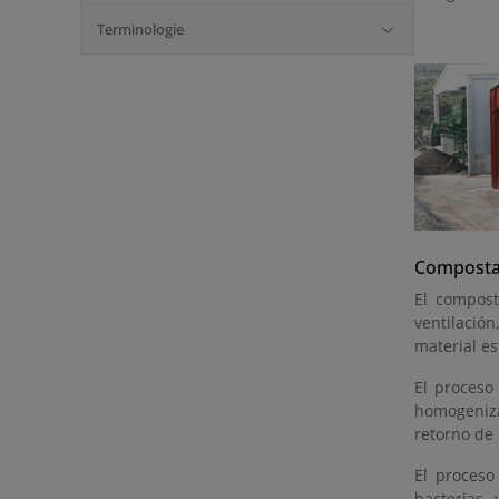
Terminologie
Composta
El compost
ventilació
material e
El proceso
homogenizar
retorno de 
El proceso
bacterias 