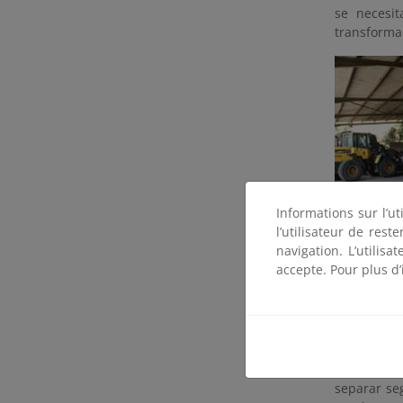
se necesi
transformac
Informations sur l’ut
En el pret
l’utilisateur de res
nitrógeno, 
navigation. L’utilisa
López at a
accepte. Pour plus d’
contenidos
acostumbra
25 y el 60
instalacion
Las etapas
separar se