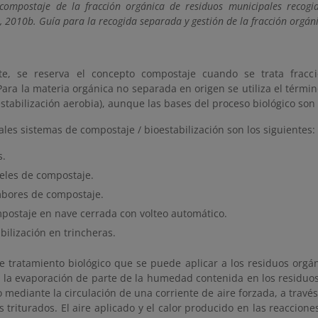
compostaje de la fracción orgánica de residuos municipales recogi
, 2010b. Guía para la recogida separada y gestión de la fracción orgáni
te, se reserva el concepto compostaje cuando se trata fracc
ara la materia orgánica no separada en origen se utiliza el términ
estabilización aerobia), aunque las bases del proceso biológico son
ales sistemas de compostaje / bioestabilización son los siguientes:
s.
eles de compostaje.
bores de compostaje.
postaje en nave cerrada con volteo automático.
bilización en trincheras.
e tratamiento biológico que se puede aplicar a los residuos orgán
 la evaporación de parte de la humedad contenida en los residuos 
o mediante la circulación de una corriente de aire forzada, a travé
s triturados. El aire aplicado y el calor producido en las reaccio