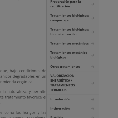
Preparación para la
reutilización
Tratamientos biológicos:
compostaje
Tratamientos biológicos:
biometanización
Tratamientos mecánicos
Tratamientos mecánico-
biológicos
Otros tratamientos
 que, bajo condiciones de
VALORIZACIÓN
gánicos degradables en un
ENERGÉTICA /
 enmienda orgánica.
TRATAMIENTOS
TÉRMICOS
 la naturaleza, y permite
te tratamiento favorece el
Introducción
.
Incineración
os como los hongos y las
es (sistema, tecnología,
Pirólisis