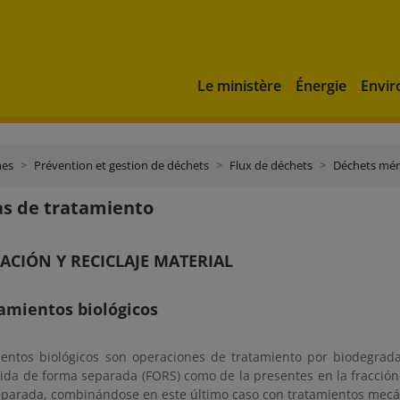
Le ministère
Énergie
Envi
es
Prévention et gestion de déchets
Flux de déchets
Déchets mé
s de tratamiento
ACIÓN Y RECICLAJE MATERIAL
tamientos biológicos
ientos biológicos son operaciones de tratamiento por biodegrad
gida de forma separada (FORS) como de la presentes en la fracció
eparada, combinándose en este último caso con tratamientos mec