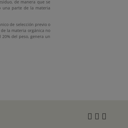
residuo, de manera que se
 una parte de la materia
nico de selección previo o
 de la materia orgánica no
l 20% del peso, genera un
Instagra
Twitter
Face