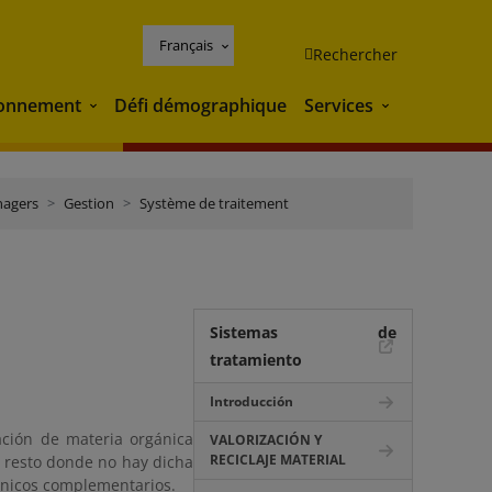
Français
Rechercher
ronnement
Défi démographique
Services
Environnement
Services
nagers
Gestion
Système de traitement
Sistemas de
tratamiento
Introducción
ación de materia orgánica
VALORIZACIÓN Y
RECICLAJE MATERIAL
n resto donde no hay dicha
ánicos complementarios.