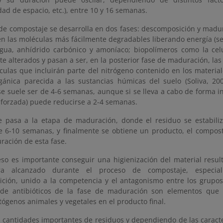
dad de espacio, etc.), entre 10 y 16 semanas.
 de compostaje se desarrolla en dos fases: descomposición y madur
n las moléculas más fácilmente degradables liberando energía (s
agua, anhídrido carbónico y amoníaco; biopolímeros como la cel
e alterados y pasan a ser, en la posterior fase de maduración, las
ulas que incluirán parte del nitrógeno contenido en los material
gánica parecida a las sustancias húmicas del suelo (Soliva, 20
e suele ser de 4-6 semanas, aunque si se lleva a cabo de forma in
 forzada) puede reducirse a 2-4 semanas.
 pasa a la etapa de maduración, donde el residuo se estabiliz
e 6-10 semanas, y finalmente se obtiene un producto, el compost,
ración de esta fase.
eso es importante conseguir una higienización del material resul
ra alcanzado durante el proceso de compostaje, especi
ción, unido a la competencia y el antagonismo entre los grupo
 de antibióticos de la fase de maduración son elementos que
ógenos animales y vegetales en el producto final.
n cantidades importantes de residuos y dependiendo de las caracter