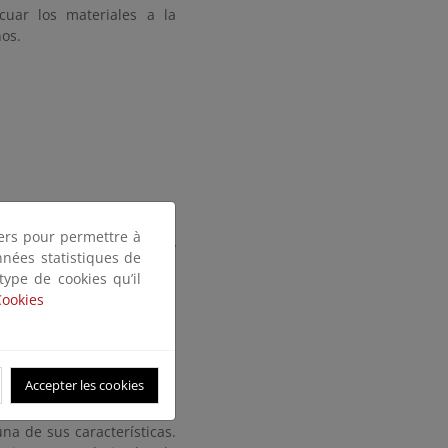
cuar los materiales a la
nos.
tiers pour permettre à
ia orgánica fermentable y
nnées statistiques de
; Pérez et al, 1995 y 1999;
 type de cookies qu’il
porosidad, equilibran los
Cookies
 relación C/N. Las mezclas
 que puede estar entre el
ilizado en las distintas
Accepter les cookies
onar según granulometría,
na de sus características.