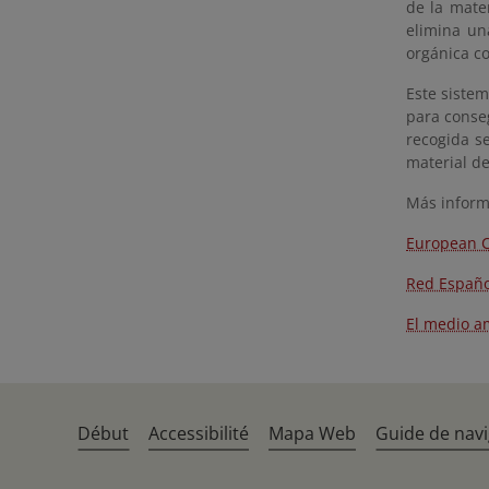
de la mate
elimina un
orgánica co
Este sistem
para conseg
recogida s
material de
Más inform
European 
Red Españo
El medio a
Début
Accessibilité
Mapa Web
Guide de navi