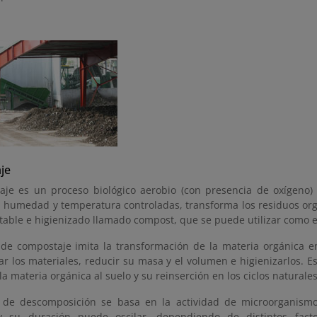
je
aje es un proceso biológico aerobio (con presencia de oxígeno)
n, humedad y temperatura controladas, transforma los residuos or
stable e higienizado llamado compost, que se puede utilizar como
 de compostaje imita la transformación de la materia orgánica en
 los materiales, reducir su masa y el volumen e higienizarlos. Es
la materia orgánica al suelo y su reinserción en los ciclos naturales
 de descomposición se basa en la actividad de microorganism
y su duración puede oscilar, dependiendo de distintos factor