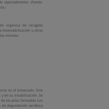
da separadamente: (Fuente:
ca.)
ión orgánica de recogida
o bioestabilización u otros
 las mismas.
icos es el biosecado. Este
y en su estabilización. Se
s de las pilas formadas con
nes de degradación aeróbica