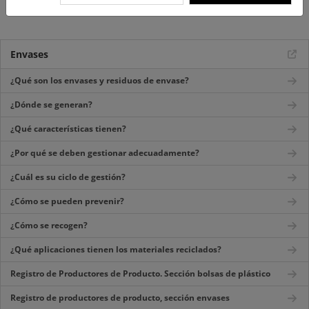
Envases
¿Qué son los envases y residuos de envase?
¿Dónde se generan?
¿Qué características tienen?
¿Por qué se deben gestionar adecuadamente?
¿Cuál es su ciclo de gestión?
¿Cómo se pueden prevenir?
¿Cómo se recogen?
¿Qué aplicaciones tienen los materiales reciclados?
Registro de Productores de Producto. Sección bolsas de plástico
Registro de productores de producto, sección envases