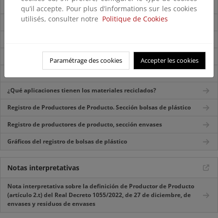
¿Qué características tienen?
qu’il accepte. Pour plus d’informations sur les cookies
utilisés, consulter notre
Politique de Cookies
¿Por qué se deben gestionar adecuadamente?
¿Cuál es su ciclo de gestión?
¿Cómo se pueden prevenir?
Paramétrage des cookies
Accepter les cookies
¿Cómo se recogen?
¿Qué aplicaciones tienen los materiales reciclados?
Registro de Productores de Producto. Sección bolsas de plástico
Registro de productores de producto, sección envases
Gráficos del registro de bolsas de plástico
Notas interpretativas
Nota interpretativa sobre la definición de Productor de Producto
(artículo 2.t) del Real Decreto 1055/2022, de 27 de diciembre, de
envases y residuos de envases