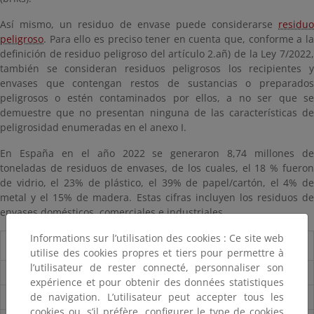
Así mismo, un residuo de envase puede considerarse
residuo
peligroso
. Para ello es preciso tener en cuenta que, conforme a la
definición de residuo peligroso del artículo 2.añ) de la Ley 7/2022,
también se consideran residuos peligrosos los recipientes y
envases que contengan restos de sustancias o preparados
peligrosos o estén contaminados por ellos, a no ser que se
demuestre que no presentan ninguna de las características de
peligrosidad enumeradas en el anexo I.
En España en el año 2022 se generaron 8,74 millones de
toneladas de residuos de envases, de los cuales, el 18 % fueron
de vidrio, el 23% de plástico, el 39% de papel/cartón, el 4% de
metal y el 15% de madera. Estas cifras incluyen los residuos de
envases domésticos, comerciales e industriales.
Informations sur l’utilisation des cookies : Ce site web
Envases
utilise des cookies propres et tiers pour permettre à
l’utilisateur de rester connecté, personnaliser son
¿Qué son los envases y residuos de envase?
expérience et pour obtenir des données statistiques
de navigation. L’utilisateur peut accepter tous les
¿Dónde se generan?
cookies ou, s’il préfère, configurer le type de cookies