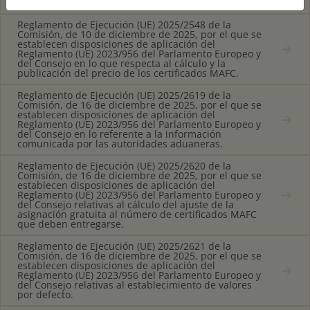
emisiones implícitas en las mercancías.
Reglamento de Ejecución (UE) 2025/2548 de la
Comisión, de 10 de diciembre de 2025, por el que se
establecen disposiciones de aplicación del
Reglamento (UE) 2023/956 del Parlamento Europeo y
del Consejo en lo que respecta al cálculo y la
publicación del precio de los certificados MAFC.
Reglamento de Ejecución (UE) 2025/2619 de la
Comisión, de 16 de diciembre de 2025, por el que se
establecen disposiciones de aplicación del
Reglamento (UE) 2023/956 del Parlamento Europeo y
del Consejo en lo referente a la información
comunicada por las autoridades aduaneras.
Reglamento de Ejecución (UE) 2025/2620 de la
Comisión, de 16 de diciembre de 2025, por el que se
establecen disposiciones de aplicación del
Reglamento (UE) 2023/956 del Parlamento Europeo y
del Consejo relativas al cálculo del ajuste de la
asignación gratuita al número de certificados MAFC
que deben entregarse.
Reglamento de Ejecución (UE) 2025/2621 de la
Comisión, de 16 de diciembre de 2025, por el que se
establecen disposiciones de aplicación del
Reglamento (UE) 2023/956 del Parlamento Europeo y
del Consejo relativas al establecimiento de valores
por defecto.