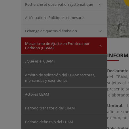
Recherche et observation systématique
Atténuation : Politiques et mesures
Échange de quotas d'émission
Mecanismo de Ajuste en Frontera por
Carbono (CBAM)
INFORM
¿Qué es el CBAM?
Declarant
Ámbito de aplicación del CBAM: sectores,
del CBAM, 
mercancías y exenciones
sujetas al
presente s
Actores CBAM
elaborados
Umbral
. L
Periodo transitorio del CBAM
año, de me
exento, no 
Periodo definitivo del CBAM
Solicitud