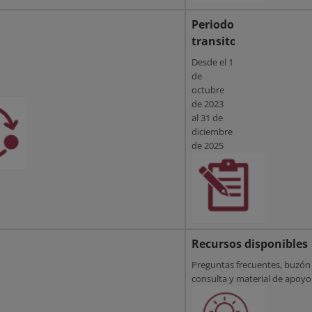
Periodo
transitorio
Desde el 1
de
es
octubre
de 2023
al 31 de
diciembre
de 2025
Recursos disponibles
vo
Preguntas frecuentes, buzón
consulta y material de apoyo