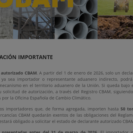
ACIÓN IMPORTANTE
e autorizado CBAM
. A partir del 1 de enero de 2026, solo un decl
ya sea importador o representante aduanero indirecto, podrá
 mecanismo en el territorio aduanero de la Unión. Si queda bajo 
u solicitud de autorización, a través del Registro CBAM, siguiend
 por la Oficina Española de Cambio Climático.
os importadores que, de forma agregada, importen hasta
50 to
rcancías CBAM quedarán exentos de las obligaciones del Reglam
estará obligado a solicitar el estado de declarante autorizado CBA
es presentadas antes del 31 de marzo de 2026
. El importador 