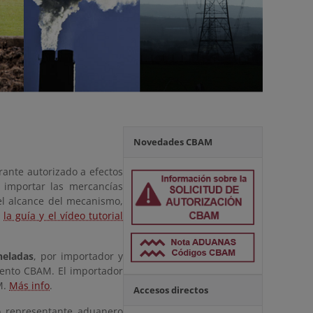
Novedades CBAM
arante autorizado a efectos
 importar las mercancías
el alcance del mecanismo,
o
la guía y el vídeo tutorial
neladas
, por importador y
ento CBAM. El importador
M.
Más info
.
Accesos directos
o representante aduanero