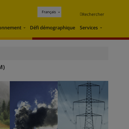
Français
Rechercher
ronnement
Défi démographique
Services
Environnement
Services
M)