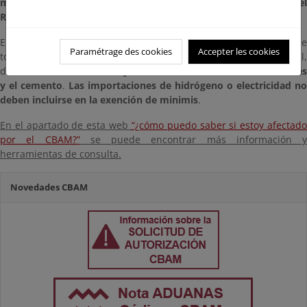
mercancías CBAM quedarán exentos de las obligaciones del
Reglamento CBAM a partir del 1 de enero de 2026.
El nuevo umbral se aplicará a la masa neta total de mercancías
d
Paramétrage des cookies
Accepter les cookies
todos los códigos NC, agregados por importador y por año natural,
de los
sectores del hierro y el acero, el aluminio, los fertilizante
y el cemento
.
Las importaciones de hidrógeno o electricidad no
deben incluirse en la exención de minimis
.
En el apartado de esta web
“¿cómo puedo saber si estoy afectad
por el CBAM?”
se puede encontrar más información y
herramientas de consulta.
Novedades CBAM