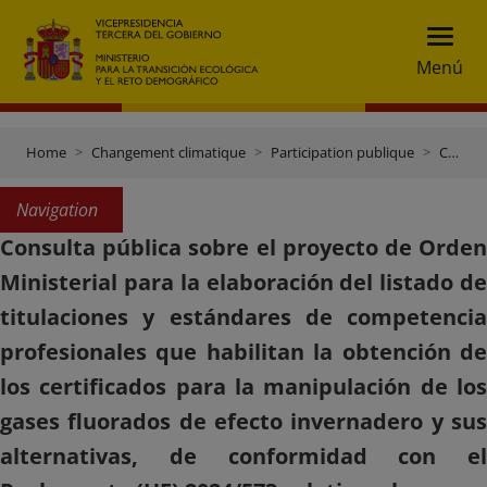
Menú
Home
Changement climatique
Participation publique
Consulta pública sobre el proyecto de Orden Ministerial para la elaboración del listado de titulaciones y estándares de competencia profesionales que habilitan la obtención de los certificados para la manipulación de los gases fluorados de efecto invernadero y sus alternativas, de conformidad con el Reglamento (UE) 2024/573 relativo a los gases fluorados de efecto invernadero, sus reglamentos de ejecución, y el proyecto de real decreto por el que se regula la comercialización y uso de los gases fluorados de efecto invernadero, refrigerantes naturales y equipos que los contienen, y la formación de los profesionales que los manipulan.
Navigation
Consulta pública sobre el proyecto de Orden
Ministerial para la elaboración del listado de
titulaciones y estándares de competencia
profesionales que habilitan la obtención de
los certificados para la manipulación de los
gases fluorados de efecto invernadero y sus
alternativas, de conformidad con el