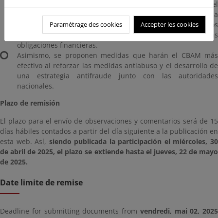
aplicación del CBAM, los cambios propuestos facilitarán el
cumplimiento de las obligaciones CBAM. En este sentido, la
Paramétrage des cookies
Accepter les cookies
Comisión propone simplificar la autorización de los
declarantes, el cálculo de las emisiones y la gestión de las
obligaciones financieras.
Asimismo, se proponen medidas que harán el CBAM más
efectivo al reforzar las medidas antiabuso y el desarrollo de
una estrategia antifraude junto con las autoridades
nacionales.
Plazo de remisión
El plazo para el envío de observaciones y comentarios será de 15
días hábiles contados a partir del día siguiente a la publicación en
esta web. Así,
siendo publicada la participación el miércoles, 3
de abril de 2025, el plazo se extiende hasta el jueves, 22 de mayo
de 2025.
Date limite de remise
Deadline for submitting documents from
vendredi, mai 02, 2025