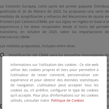
La Comisión Europea, como parte del primer paquete Ómnibus
publicado el 26 de febrero de 2025, ha propuesto una serie de
medidas de simplificación y refuerzo del Mecanismo de Ajuste en
Frontero por Carbono (CBAM, por sus siglas en inglés) en base a la
experiencia y los datos recopilados desde el inicio del periodo
transitorio, en octubre de 2023, sobre las importaciones de
mercancías CBAM.
Las medidas propuestas, incluyen entre otras:
Simplificación del CBAM para los pequeños importadores de
mercancías CBAM de los sectores hierro y acero, cemento,
Informations sur l’utilisation des cookies : Ce site web
aluminio y fertilizantes, introduciendo un umbral por debajo
utilise des cookies propres et tiers pour permettre à
del cual los importadores quedarían exentos de las
l’utilisateur de rester connecté, personnaliser son
obligaciones del mecanismo. El umbral propuesto es de 50
expérience et pour obtenir des données statistiques
toneladas de masa de productos CBAM importados
de navigation. L’utilisateur peut accepter tous les
anualmente.
Este umbral permitiría mantener dentro de
cookies ou, s’il préfère, configurer le type de cookies
alcance del CBAM el 99% de las emisiones de todas las
qu’il accepte. Pour plus d’informations sur les cookies
mercancías importadas mientras que se excluye al 90% de
utilisés, consulter notre
Politique de Cookies
los importadores
.
Para los importadores que queden bajo el ámbito de