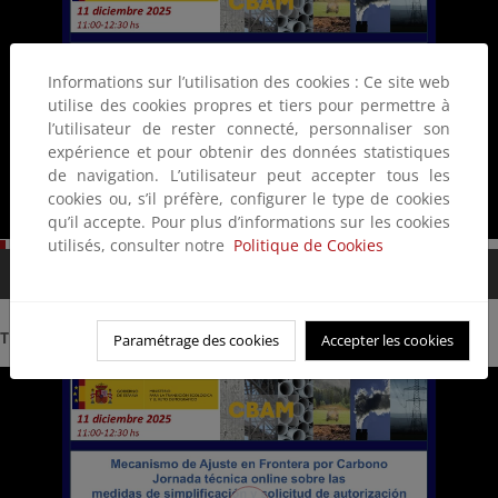
Informations sur l’utilisation des cookies : Ce site web
utilise des cookies propres et tiers pour permettre à
l’utilisateur de rester connecté, personnaliser son
expérience et pour obtenir des données statistiques
de navigation. L’utilisateur peut accepter tous les
cookies ou, s’il préfère, configurer le type de cookies
qu’il accepte. Pour plus d’informations sur les cookies
utilisés, consulter notre
Politique de Cookies
00:00 / 33:0
TERCERA PARTE.
Cuestiones aduaneras relativas al CBAM
Paramétrage des cookies
Accepter les cookies