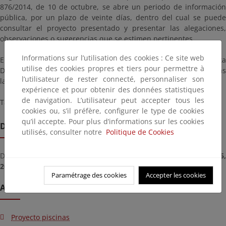
876/2014, de 10 de octubre, se abre un periodo de información
pública, por un plazo de veinte días, dentro del cual se puede
consultar el proyecto presentado y presentar las alegaciones,
observaciones o sugerencias que se estimen pertinentes.
Informations sur l’utilisation des cookies : Ce site web
El proyecto estará a su disposición en las oficinas de esta
utilise des cookies propres et tiers pour permettre à
Demarcación sitas en Santander, C/ Vargas 53-3º en días
l’utilisateur de rester connecté, personnaliser son
laborables y horario de 9:00 a 14:00 horas.
expérience et pour obtenir des données statistiques
de navigation. L’utilisateur peut accepter tous les
También podrá consultarse en esta página.
cookies ou, s’il préfère, configurer le type de cookies
qu’il accepte. Pour plus d’informations sur les cookies
Date limite de remise
utilisés, consulter notre
Politique de Cookies
Deadline for submitting documents from
vendredi, décembre 16,
2022
until
lundi, janvier 16, 2023
Paramétrage des cookies
Accepter les cookies
Annexes
Proyecto piscinas