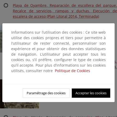
Playa de Oyambre. Reparación de escollera del parque.
Recalce de servicios, rampas y duchas. Ejecución de
escalera de acceso (Plan Litoral 2014, Terminada)
Informations sur l’utilisation des cookies : Ce site web
utilise des cookies propres et tiers pour permettre à
l’utilisateur de rester connecté, personnaliser son
expérience et pour obtenir des données statistiques
de navigation. L’utilisateur peut accepter tous les
cookies ou, s’il préfère, configurer le type de cookies
Playa de Merón y Bederna. Recolocación de baños,
qu’il accepte. Pour plus d’informations sur les cookies
acometidas y recolocación de duchas (Plan Litoral 2014,
utilisés, consulter notre
Politique de Cookies
Terminada)
Paramétrage des cookies
Accepter les cookies