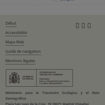
Début
Instagr
Twitte
Fac
Accessibilité
Mapa Web
Guide de navigation
Mentions légales
Ministerio para la Transición Ecológica y el Reto
Demográfico
Plaza San Juan de la Cruz, 10 28071 Madrid (España)