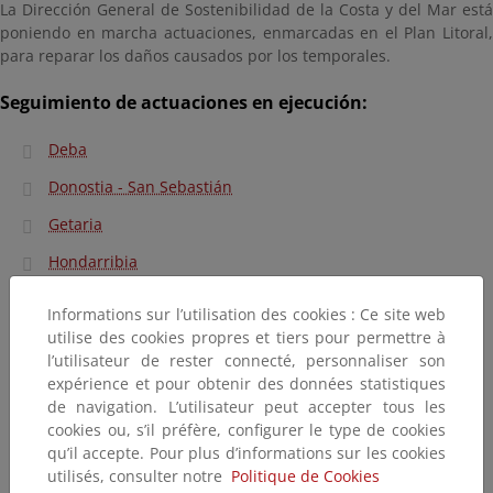
La Dirección General de Sostenibilidad de la Costa y del Mar está
poniendo en marcha actuaciones, enmarcadas en el Plan Litoral,
para reparar los daños causados por los temporales.
Seguimiento de actuaciones en ejecución:
Deba
Donostia - San Sebastián
Getaria
Hondarribia
Mutriku
Informations sur l’utilisation des cookies : Ce site web
Orio
utilise des cookies propres et tiers pour permettre à
l’utilisateur de rester connecté, personnaliser son
Zarautz
expérience et pour obtenir des données statistiques
de navigation. L’utilisateur peut accepter tous les
Zarautz - Getaria
cookies ou, s’il préfère, configurer le type de cookies
Zumaia
qu’il accepte. Pour plus d’informations sur les cookies
utilisés, consulter notre
Politique de Cookies