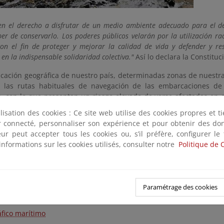
en el derecho a disfrutar de un medio ambiente adecuado para el de
er de conservarlo. Los poderes públicos velarán por la utilización ra
con el fin de proteger y mejorar la calidad de vida y defender y r
en la indispensable solidaridad colectiva."
Así lo declara la Constituc
icación geográfica de nuestro país, determinadas zonas de nuestr
 las rutas habituales de navegación de las embarcaciones de
s, con lo que presentan un riesgo elevado de verse afectadas en c
 administraciones públicas se trabaja para mejorar constant
ilisation des cookies : Ce site web utilise des cookies propres et 
 y lucha contra la contaminación marina.
ter connecté, personnaliser son expérience et pour obtenir des do
teur peut accepter tous les cookies ou, s’il préfère, configurer le
 de estos accidentes tiene lugar en las costas españolas, ent
informations sur les cookies utilisés, consulter notre
Politique de 
nes y organismos nacionales e internacionales con la misión d
 daños ocasionados y asistir e indemnizar a los afectados lo antes 
s relacionados
Paramétrage des cookies
ráfico marítimo