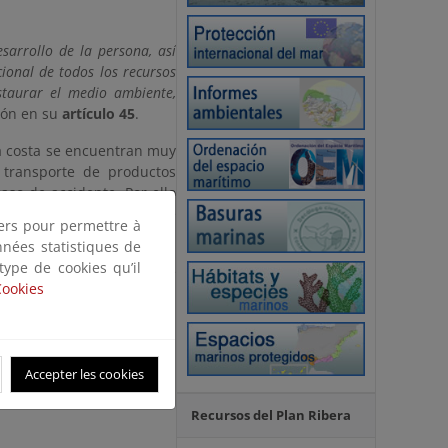
sarrollo de la persona, así
cional de todos los recursos
estaurar el medio ambiente,
ión en su
artículo 45
.
a costa se encuentran muy
 transporte de productos
aso de accidente. Por ello
emente los mecanismos de
tiers pour permettre à
nnées statistiques de
 type de cookies qu’il
ran en juego multitud de
Cookies
e controlar el incidente,
posible.
Accepter les cookies
Recursos del Plan Ribera