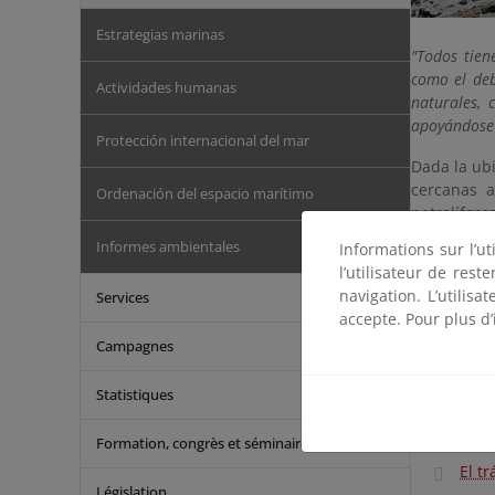
Estrategias marinas
"Todos tien
como el deb
Actividades humanas
naturales, 
apoyándose 
Protección internacional del mar
Dada la ub
cercanas a
Ordenación del espacio marítimo
petrolífero
desde las
Informes ambientales
Informations sur l’ut
prevención
l’utilisateur de res
navigation. L’utilisa
Services
Cuando uno
accepte. Pour plus d’
institucio
Campagnes
reparar los
Ver enlace
Statistiques
Formation, congrès et séminaires
El t
Législation