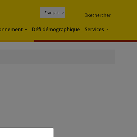
Français
Rechercher
ronnement
Défi démographique
Services
Environnement
Services