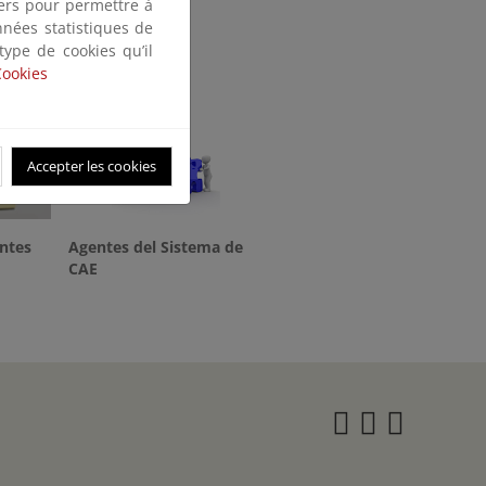
tiers pour permettre à
nnées statistiques de
 type de cookies qu’il
Cookies
Accepter les cookies
ntes
Agentes del Sistema de
CAE
Instagra
Twitter
Face