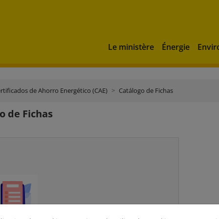
Le ministère
Énergie
Envi
rtificados de Ahorro Energético (CAE)
Catálogo de Fichas
o de Fichas