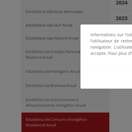
2024
Estadísticas Eléctricas Mensuales
2023
Estadísticas Gas GLP Anual
2022
Informations sur l’ut
Estadísticas Gas Natural Anual
l’utilisateur de res
navigation. L’utilisa
De Int
Estadística de Energías Renovables y
accepte. Pour plus d’
Residuos Anual
Estadística de Hidrógeno Anual
Estadística de Biomasa Anual
Estadística de Autoconsumo y
Almacenamiento Energético Anual
Estadística de Consumo Energético
Residencial Anual