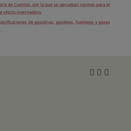
toría de Cuentas, por la que se aprueban normas para el
de efecto invernadero.
ecificaciones de gasolinas, gasóleos, fuelóleos y gases
.
Instagra
Twitter
Face