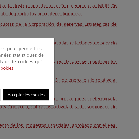
a la Instrucción Técnica Complementaria MI-IP 06
to de productos petrolíferos líquidos».
cuotas de la Corporación de Reservas Estratégicas de
ervicios mínimos a aplicar a las estaciones de servicio
tiers pour permettre à
nnées statistiques de
ítica Energética y Minas, por la que se modifican los
 type de cookies qu’il
Cookies
Real Decreto 61/2006, de 31 de enero, en lo relativo al
Accepter les cookies
C/1201/2006, de 19 de abril, por la que se determina la
o y Comercio, sobre las actividades de suministro de
mento de los Impuestos Especiales, aprobado por el Real