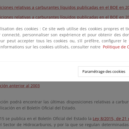
iciones relativas a carburantes líquidos publicadas en el BOE en 2
iciones relativas a carburantes líquidos publicadas en el BOE en 2
iciones relativas a carburantes líquidos publicadas en el BOE en 2
ilisation des cookies : Ce site web utilise des cookies propres et 
ter connecté, personnaliser son expérience et pour obtenir des do
iciones relativas a carburantes líquidos publicadas en el BOE en 2
teur peut accepter tous les cookies ou, s’il préfère, configurer le
iciones relativas a carburantes líquidos publicadas en el BOE en 2
informations sur les cookies utilisés, consulter notre
Politique de 
iciones relativas a carburantes líquidos publicadas en el BOE en 2
iciones relativas a carburantes líquidos publicadas en el BOE en 2
Paramétrage des cookies
iciones relativas a carburantes líquidos publicadas en el BOE en 2
ción anterior al 2003
ción podrá encontrar las últimas disposiciones relativas a carbura
icación en el Boletín Oficial del Estado.
15 se publica en el Boletín Oficial del Estado la
Ley 8/2015, de 21
el Sector de Hidrocarburos, y por la que se regulan determinadas 