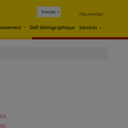
Français
Rechercher
ronnement
Défi démographique
Services
Environnement
Services
013
012