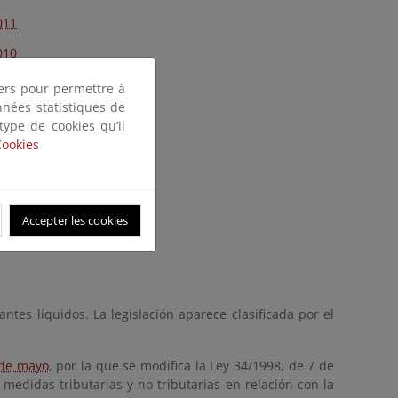
011
010
009
tiers pour permettre à
nnées statistiques de
008
 type de cookies qu’il
007
Cookies
006
005
Accepter les cookies
003
ntes líquidos. La legislación aparece clasificada por el
 de mayo
, por la que se modifica la Ley 34/1998, de 7 de
medidas tributarias y no tributarias en relación con la