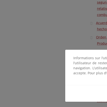
segund
relat
combus
Acuerd
hecho
Orden 
Produc
Acuerd
entre 
Informations sur l’ut
l’utilisateur de res
Ley 11
navigation. L’utilisa
accepte. Pour plus d’
Circul
uso de
Resolu
julio,
activi