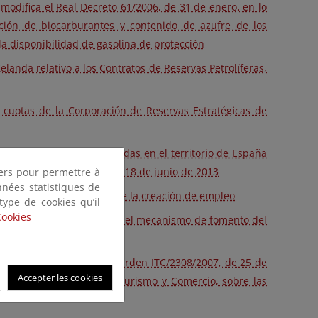
modifica el Real Decreto 61/2006, de 31 de enero, en lo
ización de biocarburantes y contenido de azufre de los
la disponibilidad de gasolina de protección
anda relativo a los Contratos de Reservas Petrolíferas,
 cuotas de la Corporación de Reservas Estratégicas de
os petrolíferos almacenadas en el territorio de España
Malta, hecho en Madrid el 18 de junio de 2013
tiers pour permettre à
nnées statistiques de
ímulo del crecimiento y de la creación de empleo
 type de cookies qu’il
Cookies
a que se regula la gestión del mecanismo de fomento del
nsporte
anexos modificados de la Orden ITC/2308/2007, de 25 de
Accepter les cookies
Ministerio de Industria, Turismo y Comercio, sobre las