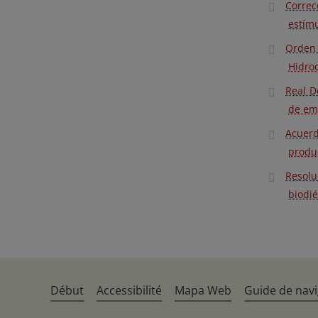
Correc
estímu
Orden 
Hidro
Real D
de em
Acuerd
produc
Resolu
biodié
Début
Accessibilité
Mapa Web
Guide de navi