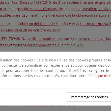
a del Real Decreto 1088/2010, de 3 de septiembre, por el que se 
ivo a las especificaciones técnicas de gasolinas, gasóleos, util
tibles para uso marítimo, en relación con la obligación relativa a 
o entre el Gobierno del Reino de España y el Gobierno de Nueva Zel
 en Madrid el 28 de octubre de 2013
IET/1789/2013, de 30 de septiembre por la que se modifican las
tos Petrolíferos correspondientes al ejercicio 2013
o sobre el mantenimiento de reservas de petróleo crudo y product
el Gobierno del Reino de España y el Gobierno de la República de 
ilisation des cookies : Ce site web utilise des cookies propres et 
ter connecté, personnaliser son expérience et pour obtenir des do
/2013, de 26 de julio de medidas de apoyo al emprendedor y de est
teur peut accepter tous les cookies ou, s’il préfère, configurer le
informations sur les cookies utilisés, consulter notre
Politique de 
ar 1/2013, de 9 de mayo, de la Comisión Nacional de Energía por l
 biocarburantes y otros combustibles renovables con fines de tra
ción de 25 de febrero de 2013 por la que se da publicidad a los 
Paramétrage des cookies
 por la que se determina la forma de remisión de información al 
dades de suministro de productos petrolíferos