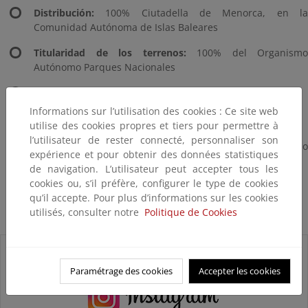
Distribución:
100% Ciutadella de Menorca, en la
Comunidad Autónoma de Islas Baleares
Titularidad de los terrenos:
100% del Organismo
Autónomo Parques Nacionales
Municipios:
Ciutadella de Menorca
Informations sur l’utilisation des cookies : Ce site web
Direccion
utilise des cookies propres et tiers pour permettre à
l’utilisateur de rester connecté, personnaliser son
Centro Administrativo Organismo Autónomo
expérience et pour obtenir des données statistiques
Parques Nacionales
de navigation. L’utilisateur peut accepter tous les
C/ Hernani 59. Planta Baja 28020 MADRID
cookies ou, s’il préfère, configurer le type de cookies
Teléfono: 91 546 80 00
qu’il accepte. Pour plus d’informations sur les cookies
utilisés, consulter notre
Politique de Cookies
Correo electrónico:
oapn@oapn.es
Paramétrage des cookies
Accepter les cookies