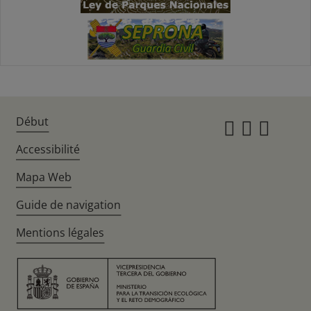
Début
Instagr
Twitte
Fac
Accessibilité
Mapa Web
Guide de navigation
Mentions légales