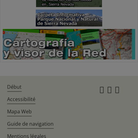
Début
Instagr
Twitte
Fac
Accessibilité
Mapa Web
Guide de navigation
Mentions légales