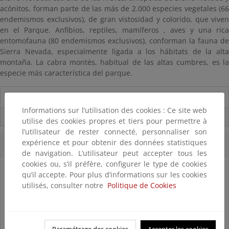
acónitos, forman parte de las más de 2.000 especies vegetales (66
endemismos exclusivos), de gran vistosidad y colorido, que viven
en el Parque. Anfibios, reptiles, mamíferos , aves y una rica
entomofauna (80 endemismos exclusivos), conforman la fauna de
Sierra Nevada, especialmente ligada a los hábitats de la alta
montaña. La cabra montés, habitual de las altas cumbres, es la
especie más característica del parque.
Información del Parque
Informations sur l’utilisation des cookies : Ce site web
Usos compatibles
utilise des cookies propres et tiers pour permettre à
l’utilisateur de rester connecté, personnaliser son
expérience et pour obtenir des données statistiques
Accesos Directos
de navigation. L’utilisateur peut accepter tous les
cookies ou, s’il préfère, configurer le type de cookies
qu’il accepte. Pour plus d’informations sur les cookies
utilisés, consulter notre
Politique de Cookies
Paramétrage des cookies
Accepter les cookies