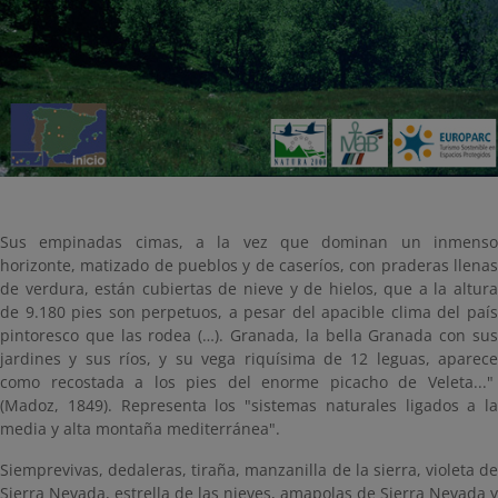
Sus empinadas cimas, a la vez que dominan un inmenso
horizonte, matizado de pueblos y de caseríos, con praderas llenas
de verdura, están cubiertas de nieve y de hielos, que a la altura
de 9.180 pies son perpetuos, a pesar del apacible clima del país
pintoresco que las rodea (…). Granada, la bella Granada con sus
jardines y sus ríos, y su vega riquísima de 12 leguas, aparece
como recostada a los pies del enorme picacho de Veleta..."
(Madoz, 1849). Representa los "sistemas naturales ligados a la
media y alta montaña mediterránea".
Siemprevivas, dedaleras, tiraña, manzanilla de la sierra, violeta de
Sierra Nevada, estrella de las nieves, amapolas de Sierra Nevada y