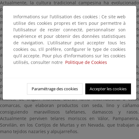
Actualmente, la cultura tradicional campesina ha evolucionado
perdiéndose algunas de las actividades que fueron habituales y
que llegaron a identiÍicilJ: a estos pueblos. No obstante, en la
Informations sur l’utilisation des cookies : Ce site web
mayoría de los municipios del entorno del Parque, las labores
utilise des cookies propres et tiers pour permettre à
artesanas continúan reproduciendo las formas y estilos primitivos
l’utilisateur de rester connecté, personnaliser son
en la mayor parte de los,productos que el visitante puede
expérience et pour obtenir des données statistiques
adquirir, siendo este un valor añadido a los que ofrece el espacio.
de navigation. L’utilisateur peut accepter tous les
Página anterior: Buena parte de los elementos arlesanales son
cookies ou, s’il préfère, configurer le type de cookies
aún usados en las tareas agrícolas.
qu’il accepte. Pour plus d’informations sur les cookies
utilisés, consulter notre
Politique de Cookies
Los talleres de esparto de Albodoluy, Ferreira, Juviles y Fiñana,
continúan elaborando los artesanales cestos, cenachos, capachos
y alpargatas; y aún hoy día, es frecuente encontrar en algunos
pueblos de la Alpujarra, a un abuelo que sentado en una silla de
Paramétrage des cookies
Accepter les cookies
anea en la puerta de su casa, trenza el esparto. Los trabajos
textiles, de origen morisco, dieron fama internacional a estas
comarcas, que elaboran productos con seda, lino y cáñamo
consiguiendo maravillosos tafetanes, damascos y rasos.
Actualmente perviven telares moriscos en Válor, Pampaneira,
Sorvilán, en los Cortijos de Murtas y en Nevada, que trabajan a
mano tejidos nazaríes y alpujarreños.