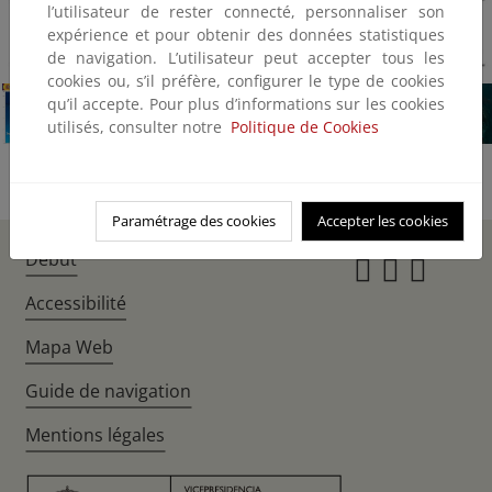
l’utilisateur de rester connecté, personnaliser son
expérience et pour obtenir des données statistiques
1/29
de navigation. L’utilisateur peut accepter tous les
cookies ou, s’il préfère, configurer le type de cookies
qu’il accepte. Pour plus d’informations sur les cookies
utilisés, consulter notre
Politique de Cookies
Paramétrage des cookies
Accepter les cookies
Début
Instagr
Twitte
Fac
Accessibilité
Mapa Web
Guide de navigation
Mentions légales