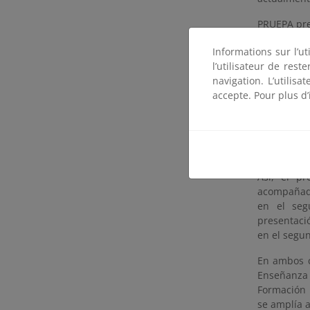
PRUEPA pre
urbano. Co
Informations sur l’ut
recuperaci
l’utilisateur de res
ambiental
navigation. L’utilisa
desarrollo 
accepte. Pour plus d’
En lo que 
largo del 
anualment
durante lo
Así, el p
acompañado
en el seg
presentació
en el segu
En ambos c
Enseñanza 
Formación 
se amplía 