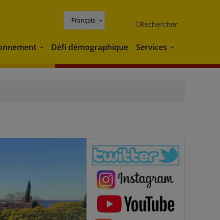
Français
Rechercher
ronnement
Défi démographique
Services
Environnement
Services