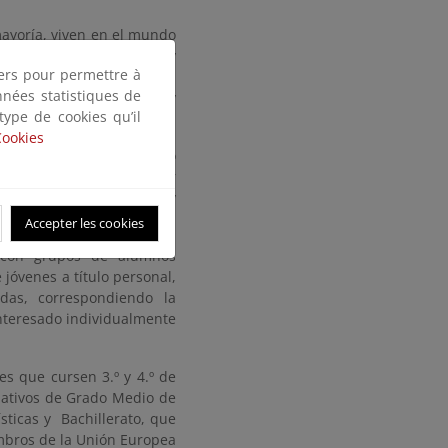
mayoría, viven en el mundo
animación y convivencia y
tiers pour permettre à
 especial en la educación
nnées statistiques de
o ambiente en la vida y
 type de cookies qu’il
Cookies
o totalmente uniforme a lo
n el PRUEPA tendrá lugar
o (primavera y otoño) y
Accepter les cookies
) con grupos de alumnos
jóvenes a título personal,
das, correspondiendo la
interesado individualmente
s que cursen 3.º y 4.º de
mativos de Grado Medio de
sticas y Bachillerato, que
mbros de la Unión Europea