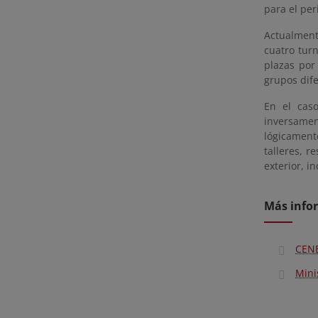
para el per
Actualment
cuatro turn
plazas por
grupos dif
En el cas
inversame
lógicament
talleres, r
exterior, i
Más info
CENE
Mini