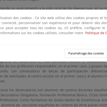
tende un acercamiento a la vida rural de los jóvenes que, en su 
ntempla el trabajo en distintos ámbitos: medioambiental, salud, 
ilisation des cookies : Ce site web utilise des cookies propres et 
ón cultural y mantenimiento de los pueblos, incidiendo de forma
ter connecté, personnaliser son expérience et pour obtenir des do
 y el reconocimiento del importante papel que juega el medi
teur peut accepter tous les cookies ou, s’il préfère, configurer le
de las personas y la sociedad.
informations sur les cookies utilisés, consulter notre
Politique de 
se refiere al desarrollo temporal del programa, aunque no ha sid
tiempo, el convenio vigente establece que “La participación e
e durante un máximo de 21 semanas durante el periodo lectiv
s meses de verano.”
Paramétrage des cookies
rograma se desarrolla en dos periodos (lectivo y vacacional
s de sus profesores responsables, en el primer caso, y grupos de 
undo, con convocatoria de becas de participación diferencia
n de solicitudes al centro escolar en el primer caso y al alumno 
ndo.
asos los destinatarios son alumnos de centros docentes españole
Secundaria Obligatoria, Formación Profesional Básica, Ciclos for
Profesional, Ciclos formativos de Grado Medio de Enseñanzas Artí
a alumnos de secciones españolas en centros de otros países mie