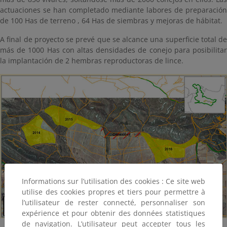
actuaciones se han completado mediante labores de preparación
de 100 Has de terreno , 64 Has de siembras y mejoras de hábitat.
A final de proyecto se prevé que se alcance una superficie total de
más de 1000 Has con altas densidades de conejo para posibilitar
la implantación de 2 hembras reproductoras de lince.
Informations sur l’utilisation des cookies : Ce site web
utilise des cookies propres et tiers pour permettre à
l’utilisateur de rester connecté, personnaliser son
expérience et pour obtenir des données statistiques
de navigation. L’utilisateur peut accepter tous les