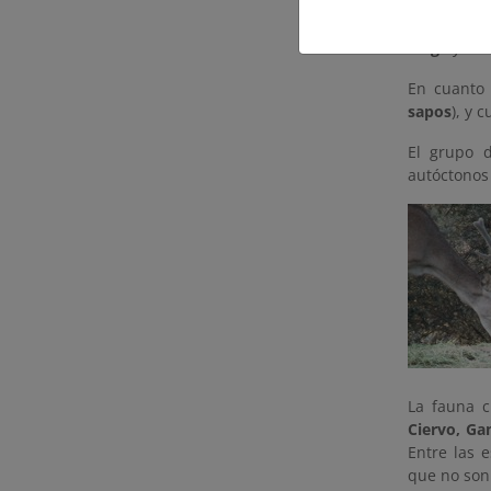
Dentro del
salamanqu
Ciega
y sie
En cuanto 
sapos
), y 
El grupo
autóctonos 
La fauna c
Ciervo, Ga
Entre las 
que no son