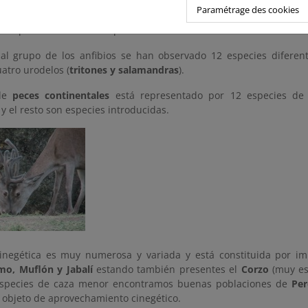
 grupo de reptiles encontramos 17 especies catalogadas: Las dos 
Paramétrage des cookies
esas
que hay en la península, el
Eslizón Ibérico
, tres especies
te especies de
culebras
aparte de la
Víbora Hocicuda
.
al grupo de los anfibios se han observado 12 especies diferent
cuatro urodelos (
tritones y salamandras
).
 de
peces continentales
está representado por 12 especies de 
y el resto son especies introducidas.
inegética es muy numerosa y variada y está constituida por im
mo, Muflón y Jabalí
estando también presentes el
Corzo
(muy es
especies de caza menor encontramos buenas poblaciones de
Per
 objeto de aprovechamiento cinegético.