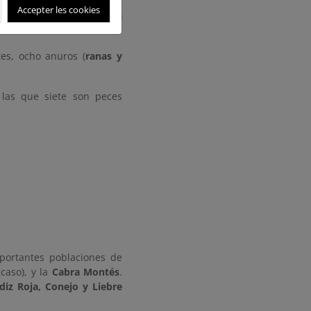
especies de
galápagos
y de
Accepter les cookies
 de
lacértidos
, la
Culebrilla
es, ocho anuros (
ranas y
las que siete son peces
portantes poblaciones de
caso), y la
Cabra Montés
.
diz Roja, Conejo y Liebre