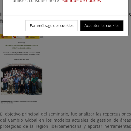
utilisés, consulter notre
Politique de Cookies
I Seminario sobre gestión de áreas protegidas
frente al cambio global (2012)
Paramétrage des cookies
Accepter les cookies
El objetivo principal del seminario, fue analizar las repercusiones
del Cambio Global en los modelos actuales de gestión de áreas
protegidas de la región iberoamericana y aportar herramientas