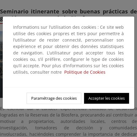
Seminario itinerante sobre buenas prácticas de
gestión en reservas de la Biosfera
Informations sur l’utilisation des cookies : Ce site web
utilise des cookies propres et tiers pour permettre à
l’utilisateur de rester connecté, personnaliser son
expérience et pour obtenir des données statistiques
de navigation. L’utilisateur peut accepter tous les
cookies ou, s’il préfère, configurer le type de cookies
qu’il accepte. Pour plus d’informations sur les cookies
utilisés, consulter notre
Politique de Cookies
Paramétrage des cookies
Accepter les cookies
Es esencial dar a conocer experiencias exitosas de desarrollo
logradas en la Reservas de la Biosfera, procurando así contribuir a
motivar a propietarios, autoridades locales, centros de
investigación, tomadores de decisión y comunidades
involucradas, haciéndoles comprender la importancia de dedicar