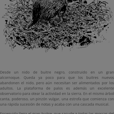
Desde un nido de buitre negro, construido en un gran
alcornoque. Queda ya poco para que los buitres nuevos
abandonen el nido, pero aún necesitan ser alimentados por los
adultos. La plataforma de palos es además un excelente
observatorio para otear la actividad en la sierra. En el mismo árbol
canta, poderoso, un pinzón vulgar, una estrofa que comienza con
una rápida sucesión de notas y acaba con una cascada musical.
Enseguida llega el gran buitre, que sacude a todas las moscas del