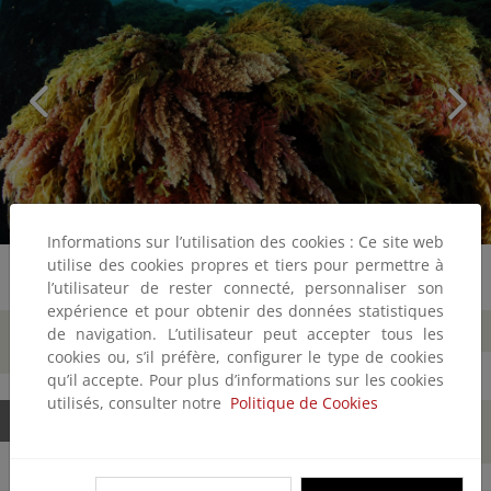
Informations sur l’utilisation des cookies : Ce site web
utilise des cookies propres et tiers pour permettre à
l’utilisateur de rester connecté, personnaliser son
expérience et pour obtenir des données statistiques
Datos
Historia
Socioeconomía
de navigation. L’utilisateur peut accepter tous les
básicos
cookies ou, s’il préfère, configurer le type de cookies
qu’il accepte. Pour plus d’informations sur les cookies
utilisés, consulter notre
Politique de Cookies
Naturaleza
Cultura
Conservación
y gestión