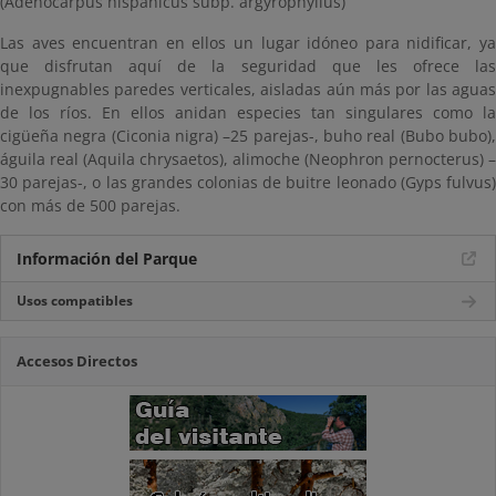
(Adenocarpus hispanicus subp. argyrophyllus)
Las aves encuentran en ellos un lugar idóneo para nidificar, ya
que disfrutan aquí de la seguridad que les ofrece las
inexpugnables paredes verticales, aisladas aún más por las aguas
de los ríos. En ellos anidan especies tan singulares como la
cigüeña negra (Ciconia nigra) –25 parejas-, buho real (Bubo bubo),
águila real (Aquila chrysaetos), alimoche (Neophron pernocterus) –
30 parejas-, o las grandes colonias de buitre leonado (Gyps fulvus)
con más de 500 parejas.
Información del Parque
Usos compatibles
Accesos Directos