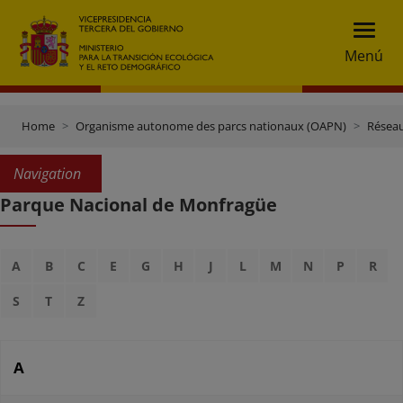
Menú
Home
Organisme autonome des parcs nationaux (OAPN)
Réseau
Navigation
Parque Nacional de Monfragüe
A
B
C
E
G
H
J
L
M
N
P
R
S
T
Z
A