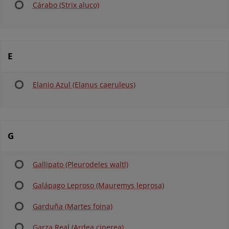
Cárabo (Strix aluco)
E
Elanio Azul (Elanus caeruleus)
G
Gallipato (Pleurodeles waltl)
Galápago Leproso (Mauremys leprosa)
Garduña (Martes foina)
Garza Real (Ardea cinerea)