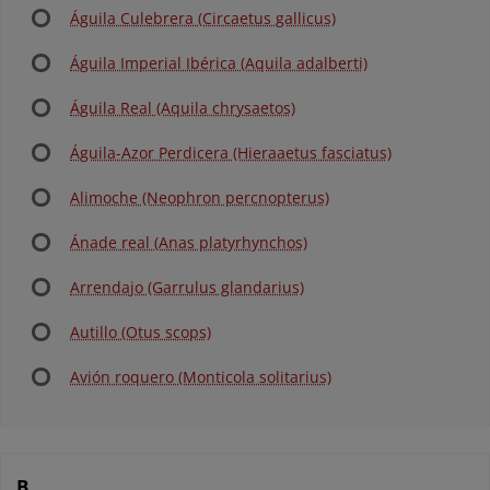
Águila Culebrera (Circaetus gallicus)
Águila Imperial Ibérica (Aquila adalberti)
Águila Real (Aquila chrysaetos)
Águila-Azor Perdicera (Hieraaetus fasciatus)
Alimoche (Neophron percnopterus)
Ánade real (Anas platyrhynchos)
Arrendajo (Garrulus glandarius)
Autillo (Otus scops)
Avión roquero (Monticola solitarius)
B