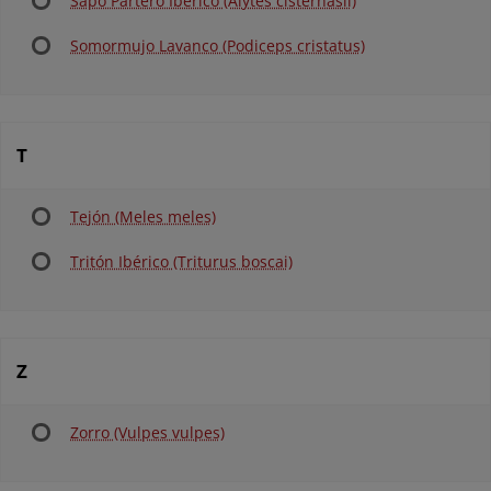
Sapo Partero Ibérico (Alytes cisternasii)
Somormujo Lavanco (Podiceps cristatus)
T
Tejón (Meles meles)
Tritón Ibérico (Triturus boscai)
Z
Zorro (Vulpes vulpes)