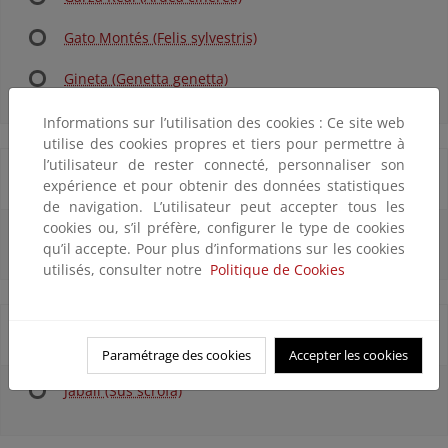
Gato Montés (Felis sylvestris)
Gineta (Genetta genetta)
Informations sur l’utilisation des cookies : Ce site web
utilise des cookies propres et tiers pour permettre à
l’utilisateur de rester connecté, personnaliser son
H
expérience et pour obtenir des données statistiques
de navigation. L’utilisateur peut accepter tous les
cookies ou, s’il préfère, configurer le type de cookies
Halcón Peregrino (Falco peregrinus)
qu’il accepte. Pour plus d’informations sur les cookies
utilisés, consulter notre
Politique de Cookies
J
Paramétrage des cookies
Accepter les cookies
Jabalí (Sus scrofa)