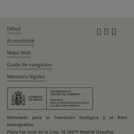
Début
Instagr
Twitte
Fac
Accessibilité
Mapa Web
Guide de navigation
Mentions légales
Ministerio para la Transición Ecológica y el Reto
Demográfico
Plaza San Juan de la Cruz, 10 28071 Madrid (España)