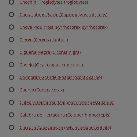
Chochín (Troglodytes troglodytes)
Chotacabras Pardo (Caprimulgus ruficullis)
Chova Piquirroja (Pyrrhocorax pyrrhocorax)
Ciervo (Cervus elaphus)
Cigüeña Negra (Ciconia nigra)
Conejo (Oryctolagus cuniculus)
Cormorán Grande (Phalacrocorax carbo)
Cuervo (Corvus corax)
Culebra Bastarda (Malpolon monspessulanus)
Culebra de Herradura (Coluber hippocrepis)
Curruca Cabecinegra (Sylvia melanocephala)