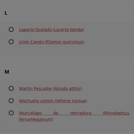
L
Lagarto Ocelado (Lacerta lepida)
Lirón Careto (Eliomys quercinus)
M
Martín Pescador (Alcedo atthis)
Mochuelo común (Athene noctua)
Murciélago de Herradura (Rhinolophus
ferrumequinum)