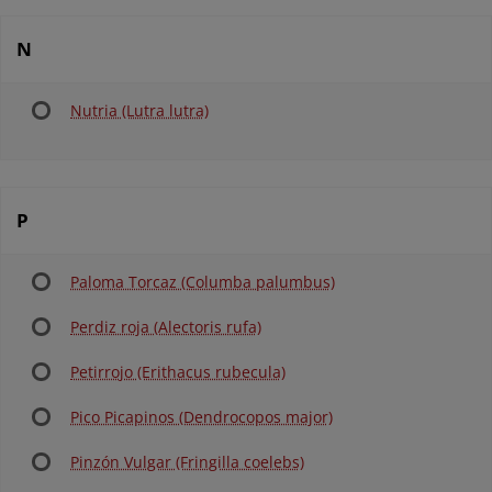
N
Nutria (Lutra lutra)
P
Paloma Torcaz (Columba palumbus)
Perdiz roja (Alectoris rufa)
Petirrojo (Erithacus rubecula)
Pico Picapinos (Dendrocopos major)
Pinzón Vulgar (Fringilla coelebs)