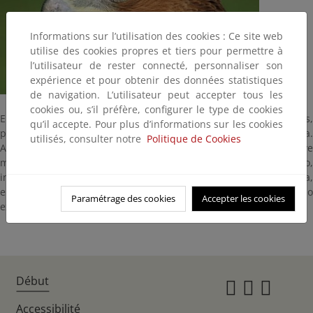
Informations sur l’utilisation des cookies : Ce site web
utilise des cookies propres et tiers pour permettre à
l’utilisateur de rester connecté, personnaliser son
expérience et pour obtenir des données statistiques
de navigation. L’utilisateur peut accepter tous les
cookies ou, s’il préfère, configurer le type de cookies
Elegante y poderosa. Caza liebres, conejos, perdices, cuervos,
qu’il accepte. Pour plus d’informations sur les cookies
palomas... Parte superior oscura y parte inferior blanca listada.
utilisés, consulter notre
Politique de Cookies
Anida en cortados rocosos y excepcionalmente en árboles. Ave
muy agresiva, hará frente a cualquier intruso en su territorio,
incluso a la mucho mayor águila real. Rapaz de media montaña,
en Monfragüe no tiene su hábitat óptimo y su presencia no
Paramétrage des cookies
Accepter les cookies
excede de las 4-6 parejas.
Début
Instagr
Twitte
Fac
Accessibilité