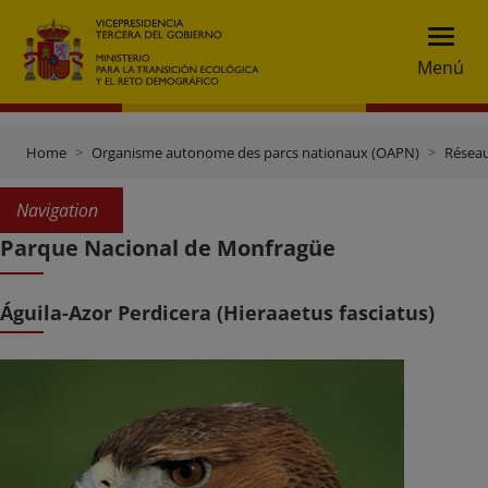
Menú
Home
Organisme autonome des parcs nationaux (OAPN)
Réseau
Navigation
Parque Nacional de Monfragüe
Águila-Azor Perdicera (Hieraaetus fasciatus)