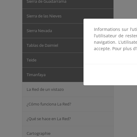
Sierra de Guadarrama
Sierra de las Nieves
Informations sur l’ut
Sierra Nevada
l’utilisateur de res
navigation. L’utilisa
Tablas de Daimiel
accepte. Pour plus d’
Teide
Timanfaya
La Red de un vistazo
¿Cómo funciona La Red?
¿Qué se hace en La Red?
Cartographie