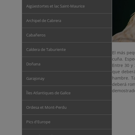
Aigüestortes et lac Saint-Maurice
Archipel de Cabrera
Cabañeros
Caldera de Taburiente
El más pequ
cuña. Espec
Doñana
Entre 30 y
que deberá
hambre. T
Garajonay
deberá rom
demostrado
Îles Atlantiques de Galice
Ordesa et Mont-Perdu
Pics d'Europe