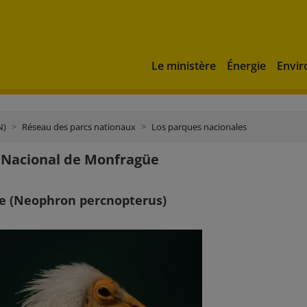
Le ministère
Énergie
Envi
N)
Réseau des parcs nationaux
Los parques nacionales
 Nacional de Monfragüe
e (Neophron percnopterus)