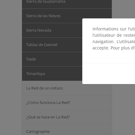
Sierra de Guadarrama
Sierra de las Nieves
Informations sur l’ut
Sierra Nevada
l’utilisateur de res
navigation. L’utilisa
Tablas de Daimiel
accepte. Pour plus d’
Teide
Timanfaya
La Red de un vistazo
¿Cómo funciona La Red?
¿Qué se hace en La Red?
Cartographie