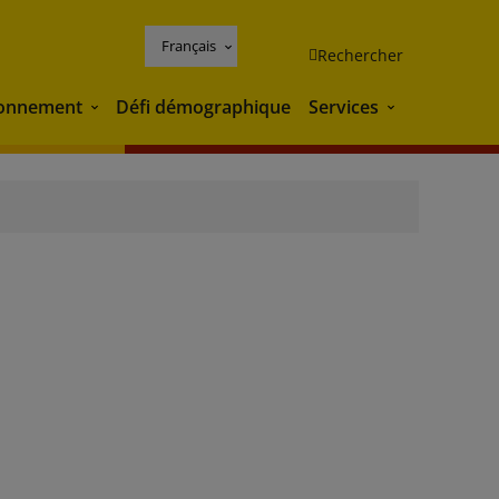
Français
Rechercher
ronnement
Défi démographique
Services
Environnement
Services