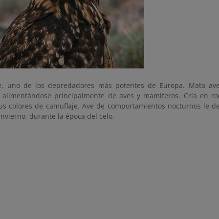
e, uno de los depredadores más potentes de Europa. Mata ave
, alimentándose principalmente de aves y mamíferos. Cría en roq
us colores de camuflaje. Ave de comportamientos nocturnos le del
nvierno, durante la época del celo.