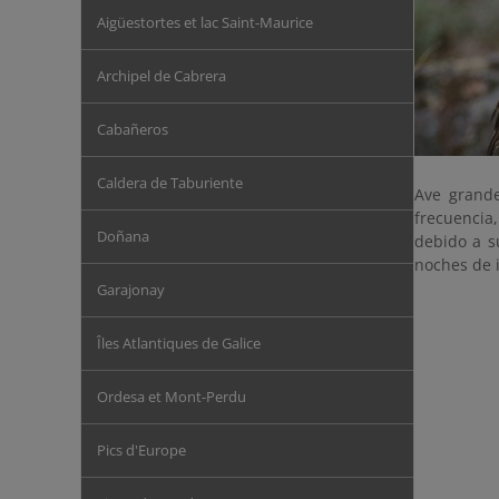
Aigüestortes et lac Saint-Maurice
Archipel de Cabrera
Cabañeros
Caldera de Taburiente
Ave grand
frecuencia
Doñana
debido a s
noches de i
Garajonay
Îles Atlantiques de Galice
Ordesa et Mont-Perdu
Pics d'Europe