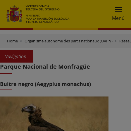
Menú
Home
Organisme autonome des parcs nationaux (OAPN)
Réseau
Navigation
Parque Nacional de Monfragüe
Buitre negro (Aegypius monachus)